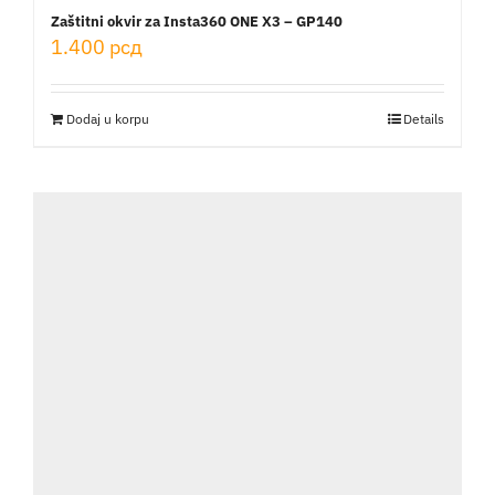
Zaštitni okvir za Insta360 ONE X3 – GP140
1.400
рсд
Dodaj u korpu
Details