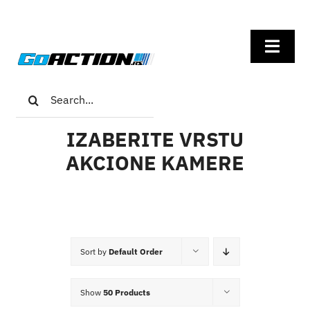
Skip
to
Toggl
content
Navig
Search
Home
for:
IZABERITE VRSTU
GoPro
AKCIONE KAMERE
Insta360
DJI
Sort by
Default Order
Univerzalna oprema
Show
50 Products