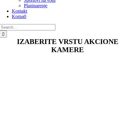
Sportovi na vodi
Planinarenje
Kontakt
Korpa
0
Search
for:
IZABERITE VRSTU AKCIONE
KAMERE