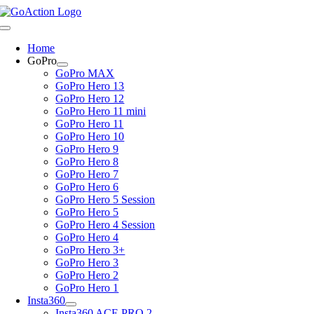
Skip
to
Toggle
content
Navigation
Home
GoPro
GoPro MAX
GoPro Hero 13
GoPro Hero 12
GoPro Hero 11 mini
GoPro Hero 11
GoPro Hero 10
GoPro Hero 9
GoPro Hero 8
GoPro Hero 7
GoPro Hero 6
GoPro Hero 5 Session
GoPro Hero 5
GoPro Hero 4 Session
GoPro Hero 4
GoPro Hero 3+
GoPro Hero 3
GoPro Hero 2
GoPro Hero 1
Insta360
Insta360 ACE PRO 2