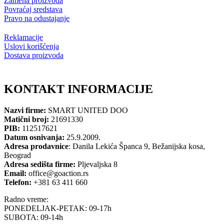
Zamena proizvoda
Povraćaj sredstava
Pravo na odustajanje
Reklamacije
Uslovi korišćenja
Dostava proizvoda
KONTAKT INFORMACIJE
Nazvi firme:
SMART UNITED DOO
Matični broj:
21691330
PIB:
112517621
Datum osnivanja:
25.9.2009.
Adresa prodavnice
: Danila Lekića Španca 9, Bežanijska kosa,
Beograd
Adresa sedišta firme:
Pljevaljska 8
Email:
office@goaction.rs
Telefon:
+381 63 411 660
Radno vreme:
PONEDELJAK-PETAK: 09-17h
SUBOTA: 09-14h