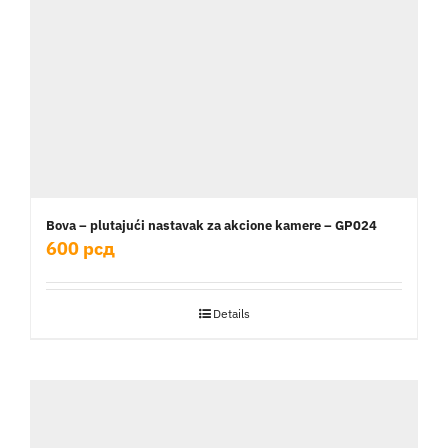
Bova – plutajući nastavak za akcione kamere – GP024
600
рсд
Details