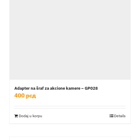
Adapter na šraf za akcione kamere – GP028
400
рсд
Dodaj u korpu
Details