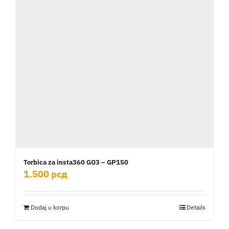
Torbica za insta360 GO3 – GP150
1.500
рсд
Dodaj u korpu
Details