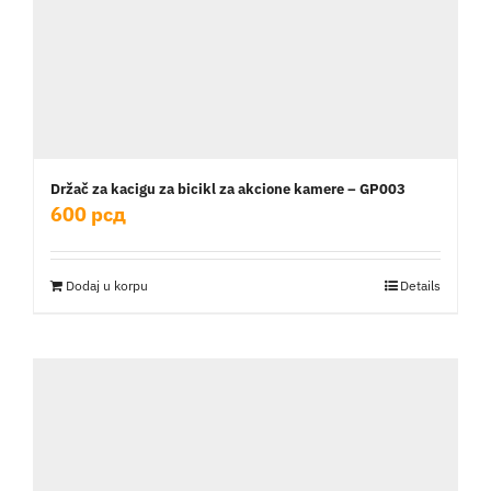
Držač za kacigu za bicikl za akcione kamere – GP003
600
рсд
Dodaj u korpu
Details