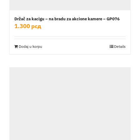
Držač za kacigu – na bradu za akcione kamere – GP076
1.300
рсд
Dodaj u korpu
Details