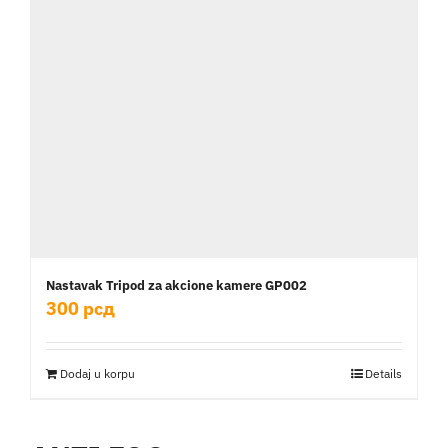
Nastavak Tripod za akcione kamere GP002
300
рсд
Dodaj u korpu
Details