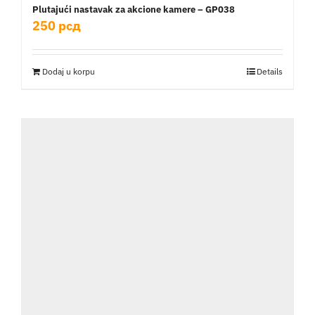
Plutajući nastavak za akcione kamere – GP038
250
рсд
Dodaj u korpu
Details