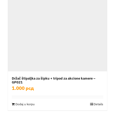
Držač štipaljka za šipku + tripod za akcione kamere –
GP021
1.000
рсд
Dodaj u korpu
Details