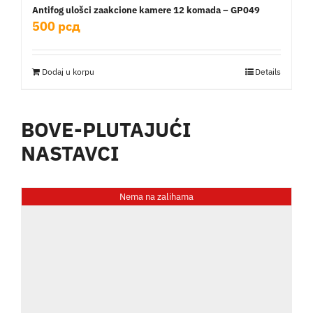
Antifog ulošci zaakcione kamere 12 komada – GP049
500
рсд
Dodaj u korpu
Details
BOVE-PLUTAJUĆI
NASTAVCI
Nema na zalihama