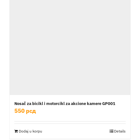
Nosač za bicikl i motorcikl za akcione kamere GP001
550
рсд
Dodaj u korpu
Details