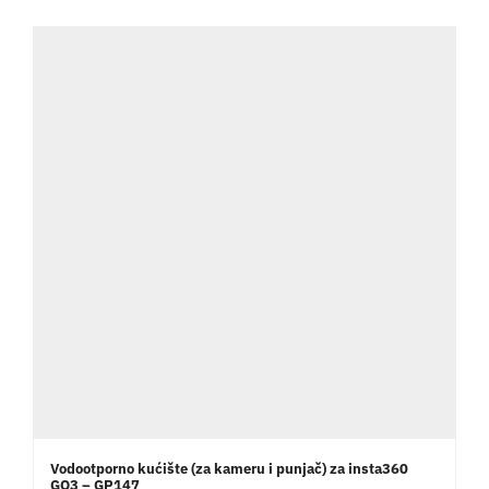
Vodootporno kućište (za kameru i punjač) za insta360
GO3 – GP147