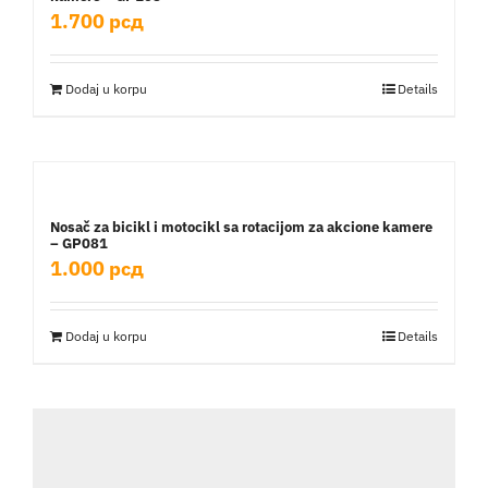
1.700
рсд
Dodaj u korpu
Details
Nosač za bicikl i motocikl sa rotacijom za akcione kamere
– GP081
1.000
рсд
Dodaj u korpu
Details