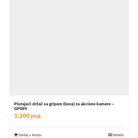
Plutajući držač sa gripom (bova) za akcione kamere –
GP089
1.200
рсд
Dodaj u korpu
Details