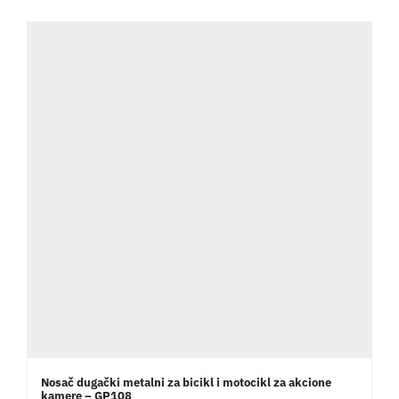
Nosač dugački metalni za bicikl i motocikl za akcione
kamere – GP108