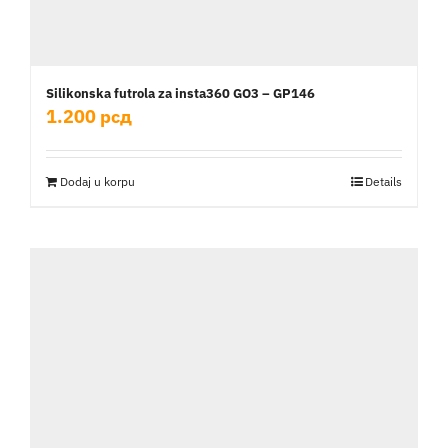
Silikonska futrola za insta360 GO3 – GP146
1.200
рсд
Dodaj u korpu
Details