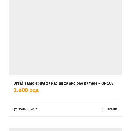
Držač samolepljvi za kacigu za akcione kamere – GP107
1.600
рсд
Dodaj u korpu
Details