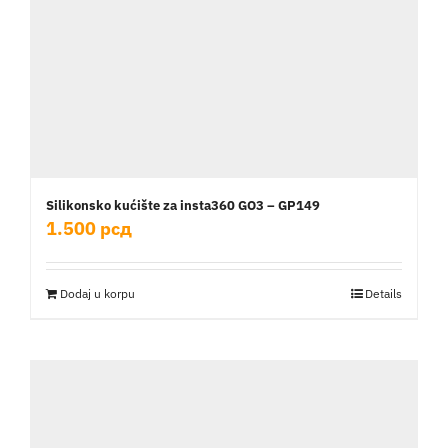
Silikonsko kućište za insta360 GO3 – GP149
1.500
рсд
Dodaj u korpu
Details