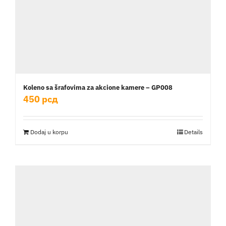
Koleno sa šrafovima za akcione kamere – GP008
450
рсд
Dodaj u korpu
Details