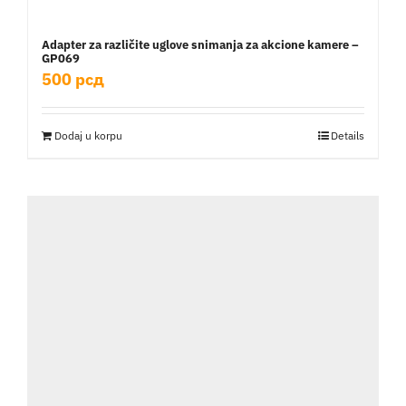
Adapter za različite uglove snimanja za akcione kamere –
GP069
500
рсд
Dodaj u korpu
Details