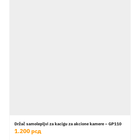
Držač samolepljvi za kacigu za akcione kamere – GP110
1.200
рсд