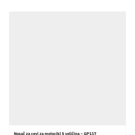
Nosač za cevi za motocikl S veličina – GP117