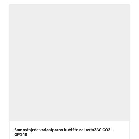
Aktivnosti
Kontakt
Korpa
Samostojeće vodootporno kućište za insta360 GO3 –
GP148