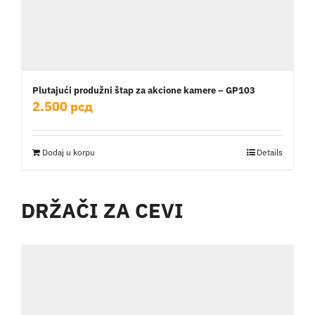
Plutajući produžni štap za akcione kamere – GP103
2.500
рсд
Dodaj u korpu
Details
DRŽAČI ZA CEVI