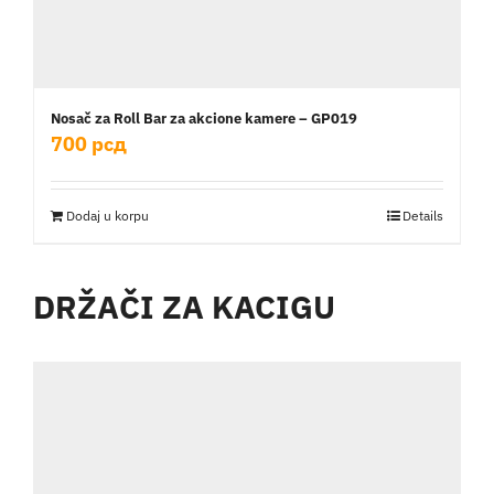
Nosač za Roll Bar za akcione kamere – GP019
700
рсд
Dodaj u korpu
Details
DRŽAČI ZA KACIGU