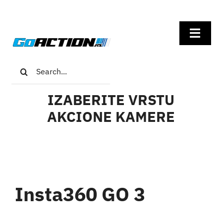
Skip
to
Toggl
content
Navig
Search
Home
for:
IZABERITE VRSTU
GoPro
AKCIONE KAMERE
Insta360
DJI
Insta360 GO 3
Univerzalna oprema