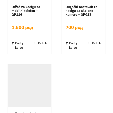
Držač za kacigu za
Dugački nastavak za
mobilni telefon –
kacigu za akcione
GP116
kamere – GP023
1.500
рсд
700
рсд
Dodaj u
Details
Dodaj u
Details
korpu
korpu