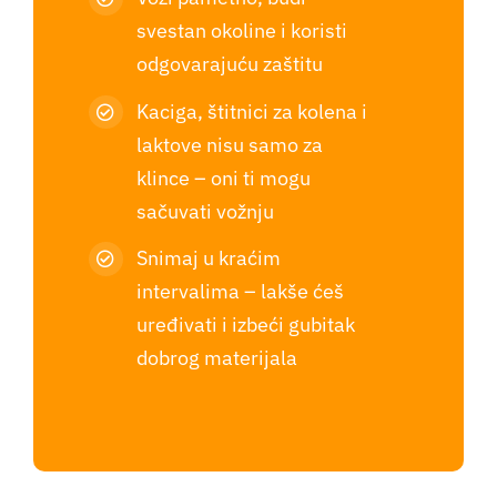
svestan okoline i koristi
odgovarajuću zaštitu
Kaciga, štitnici za kolena i
laktove nisu samo za
klince – oni ti mogu
sačuvati vožnju
Snimaj u kraćim
intervalima – lakše ćeš
uređivati i izbeći gubitak
dobrog materijala