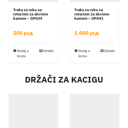
Traka za ruku sa
Traka za ruku sa
rotaciom za akcione
rotaciom za akcione
kamere – GP034
kamere – GP041
500
рсд
1.000
рсд
Dodaj u
Details
Dodaj u
Details
korpu
korpu
DRŽAČI ZA KACIGU