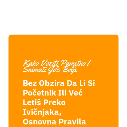
Kako Voziti Pametno I
Snimati Još Bolje
Bez Obzira Da Li Si
Početnik Ili Već
Letiš Preko
Ivičnjaka,
Osnovna Pravila