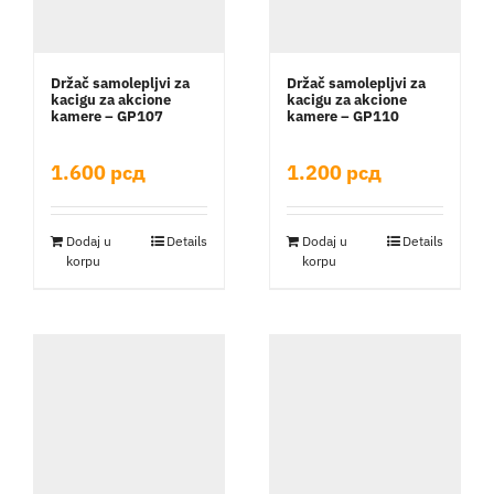
Držač samolepljvi za
Držač samolepljvi za
kacigu za akcione
kacigu za akcione
kamere – GP107
kamere – GP110
1.600
рсд
1.200
рсд
Dodaj u
Details
Dodaj u
Details
korpu
korpu