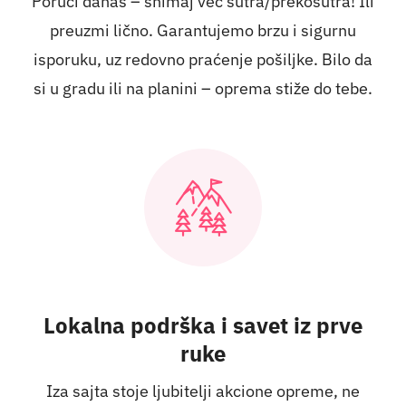
Poruči danas – snimaj već sutra/prekosutra! Ili
preuzmi lično. Garantujemo brzu i sigurnu
isporuku, uz redovno praćenje pošiljke. Bilo da
si u gradu ili na planini – oprema stiže do tebe.
Lokalna podrška i savet iz prve
ruke
Iza sajta stoje ljubitelji akcione opreme, ne