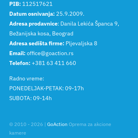
PIB:
112517621
Datum osnivanja:
25.9.2009.
Adresa prodavnice
: Danila Lekića Španca 9,
Bežanijska kosa, Beograd
Adresa sedišta firme:
Pljevaljska 8
Email:
office@goaction.rs
Telefon:
+381 63 411 660
Radno vreme:
PONEDELJAK-PETAK: 09-17h
SUBOTA: 09-14h
© 2010 - 2026 |
GoAction
Oprema za akcione
kamere