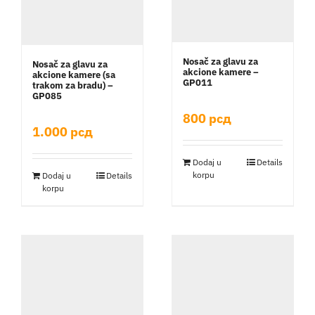
Nosač za glavu za
Nosač za glavu za
akcione kamere –
akcione kamere (sa
GP011
trakom za bradu) –
GP085
800
рсд
1.000
рсд
Dodaj u
Details
korpu
Dodaj u
Details
korpu