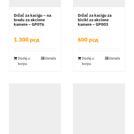
Držač za kacigu – na
Držač za kacigu za
bradu za akcione
bicikl za akcione
kamere – GP076
kamere – GP003
1.300
рсд
600
рсд
Dodaj u
Details
Dodaj u
Details
korpu
korpu