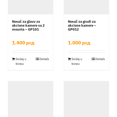
Nosač za glavu za
Nosač za grudi za
akcione kamere sa 2
akcione kamere –
mounta – GP101
GP012
1.400
рсд
1.000
рсд
Dodaj u
Details
Dodaj u
Details
korpu
korpu