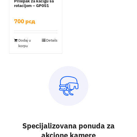
Prilepak za kacigu sa
rotacijom – GP051
700
рсд
Dodaj u
Details
korpu
Specijalizovana ponuda za
akcione kamere