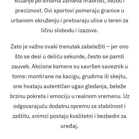
klizanje po šinama zahteva hrabrost, vežbu i
preciznost. Ovi sportovi pomeraju granice u
urbanom okruženju i pretvaraju ulice u teren za
ličnu slobodu i izazove.
Zato je važno svaki trenutak zabeležiti – jer ono
što se desi u deliću sekunde, često se pamti
zauvek. Akcione kamere su savršen saveznik u
tome: montirane na kacigu, grudima ili skejtu,
one hvataju autentičan ugao gledanja, beleže
brzinu pokreta i emociju u realnom vremenu. Uz
odgovarajuću dodatnu opremu za stabilnost i
zaštitu, snimci postaju kvalitetni i bezbedni za
uređaj.