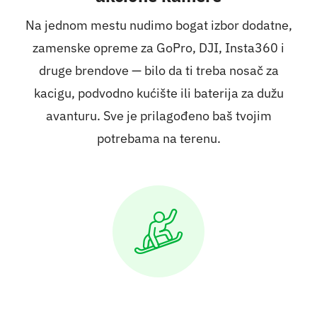
Na jednom mestu nudimo bogat izbor dodatne,
zamenske opreme za GoPro, DJI, Insta360 i
druge brendove — bilo da ti treba nosač za
kacigu, podvodno kućište ili baterija za dužu
avanturu. Sve je prilagođeno baš tvojim
potrebama na terenu.