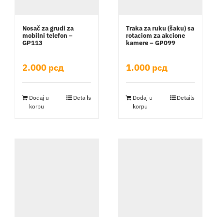
Nosač za grudi za
Traka za ruku (šaku) sa
mobilni telefon –
rotaciom za akcione
GP113
kamere – GP099
2.000
рсд
1.000
рсд
Dodaj u
Details
Dodaj u
Details
korpu
korpu