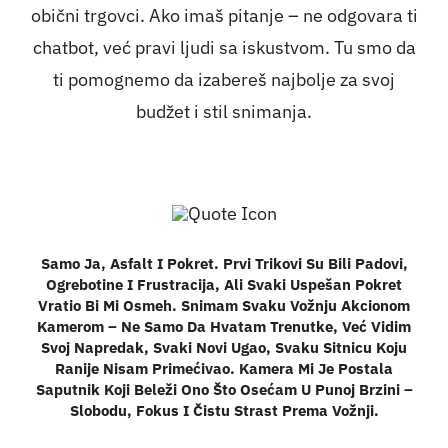
obični trgovci. Ako imaš pitanje – ne odgovara ti
chatbot, već pravi ljudi sa iskustvom. Tu smo da
ti pomognemo da izabereš najbolje za svoj
budžet i stil snimanja.
Samo Ja, Asfalt I Pokret. Prvi Trikovi Su Bili Padovi,
Ogrebotine I Frustracija, Ali Svaki Uspešan Pokret
Vratio Bi Mi Osmeh. Snimam Svaku Vožnju Akcionom
Kamerom – Ne Samo Da Hvatam Trenutke, Već Vidim
Svoj Napredak, Svaki Novi Ugao, Svaku Sitnicu Koju
Ranije Nisam Primećivao. Kamera Mi Je Postala
Saputnik Koji Beleži Ono Što Osećam U Punoj Brzini –
Slobodu, Fokus I Čistu Strast Prema Vožnji.