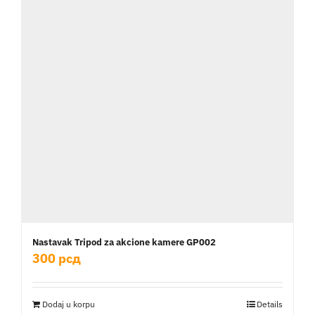
Nastavak Tripod za akcione kamere GP002
300
рсд
Dodaj u korpu
Details