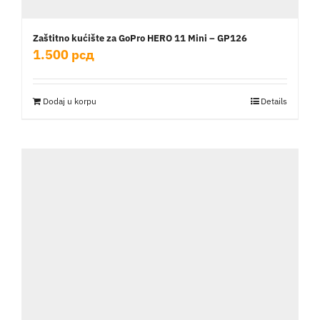
Zaštitno kućište za GoPro HERO 11 Mini – GP126
1.500
рсд
Dodaj u korpu
Details