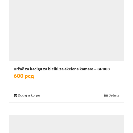
Držač za kacigu za bicikl za akcione kamere – GP003
600
рсд
Dodaj u korpu
Details