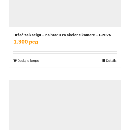
Držač za kacigu – na bradu za akcione kamere – GP076
1.300
рсд
Dodaj u korpu
Details