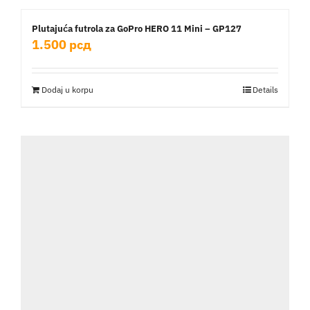
Aktivnosti
Plutajuća futrola za GoPro HERO 11 Mini – GP127
1.500
рсд
Kontakt
Dodaj u korpu
Details
Korpa