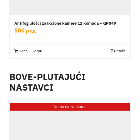
Antifog ulošci zaakcione kamere 12 komada – GP049
500
рсд
Dodaj u korpu
Details
BOVE-PLUTAJUĆI
NASTAVCI
Nema na zalihama