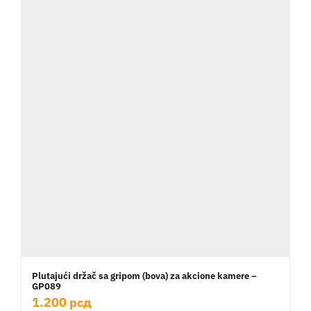
Plutajući držač sa gripom (bova) za akcione kamere –
GP089
1.200
рсд