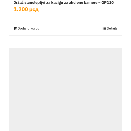
Držač samolepljvi za kacigu za akcione kamere – GP110
1.200
рсд
Dodaj u korpu
Details