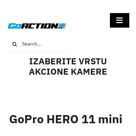
Skip
to
Toggl
content
Navig
Search
Home
for:
IZABERITE VRSTU
GoPro
AKCIONE KAMERE
Insta360
DJI
GoPro HERO 11 mini
Univerzalna oprema