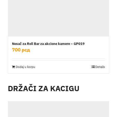
Nosač za Roll Bar za akcione kamere – GP019
700
рсд
Dodaj u korpu
Details
DRŽAČI ZA KACIGU