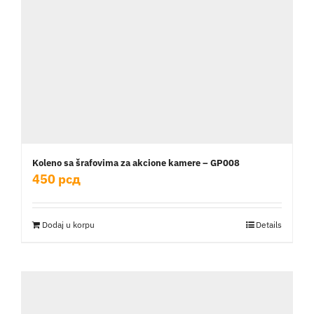
Koleno sa šrafovima za akcione kamere – GP008
450
рсд
Dodaj u korpu
Details