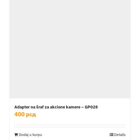
Adapter na šraf za akcione kamere – GP028
400
рсд
Dodaj u korpu
Details