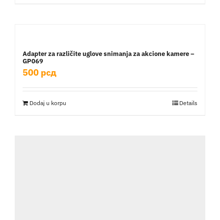
Adapter za različite uglove snimanja za akcione kamere –
GP069
500
рсд
Dodaj u korpu
Details