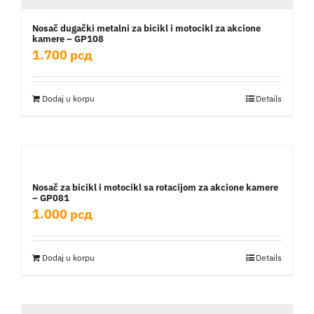
Nosač dugački metalni za bicikl i motocikl za akcione
kamere – GP108
1.700
рсд
Dodaj u korpu
Details
Nosač za bicikl i motocikl sa rotacijom za akcione kamere
– GP081
1.000
рсд
Dodaj u korpu
Details