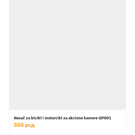
Nosač za bicikl i motorcikl za akcione kamere GP001
550
рсд