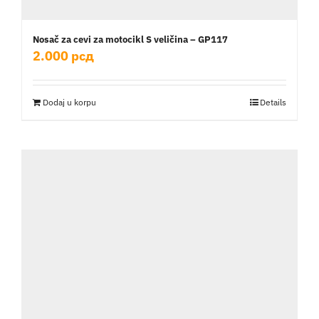
Nosač za cevi za motocikl S veličina – GP117
2.000
рсд
Dodaj u korpu
Details