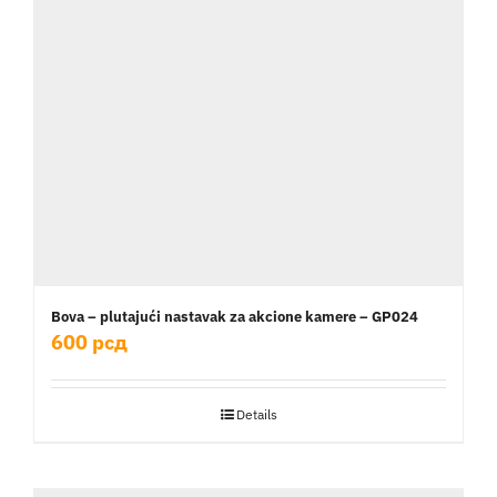
Bova – plutajući nastavak za akcione kamere – GP024
600
рсд
Details