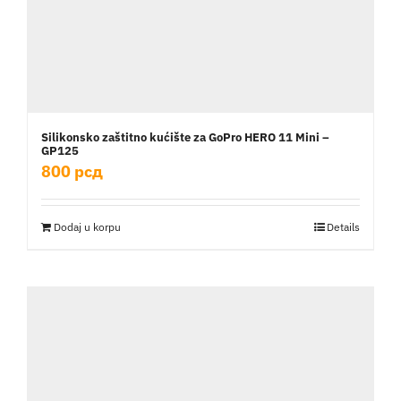
Silikonsko zaštitno kućište za GoPro HERO 11 Mini –
GP125
800
рсд
Dodaj u korpu
Details