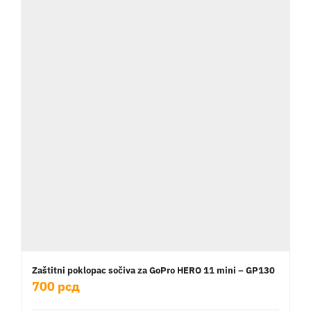
Zaštitni poklopac sočiva za GoPro HERO 11 mini – GP130
700
рсд