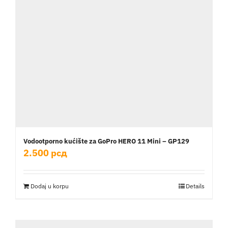
Vodootporno kućište za GoPro HERO 11 Mini – GP129
2.500
рсд
Dodaj u korpu
Details