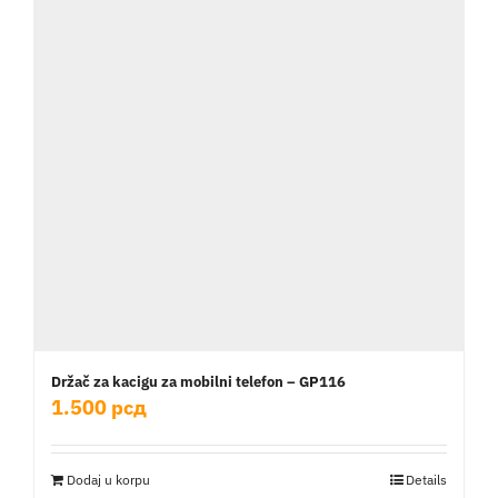
Držač za kacigu za mobilni telefon – GP116
1.500
рсд
Dodaj u korpu
Details