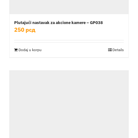
Plutajući nastavak za akcione kamere – GP038
250
рсд
Dodaj u korpu
Details