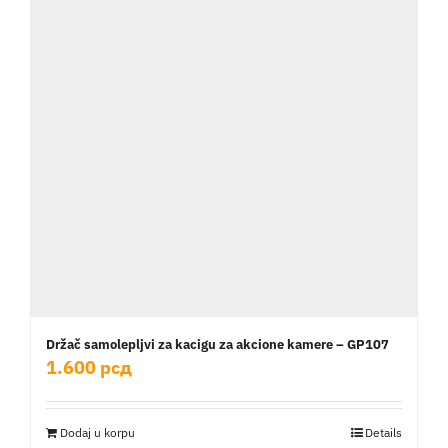
Držač samolepljvi za kacigu za akcione kamere – GP107
1.600
рсд
Dodaj u korpu
Details