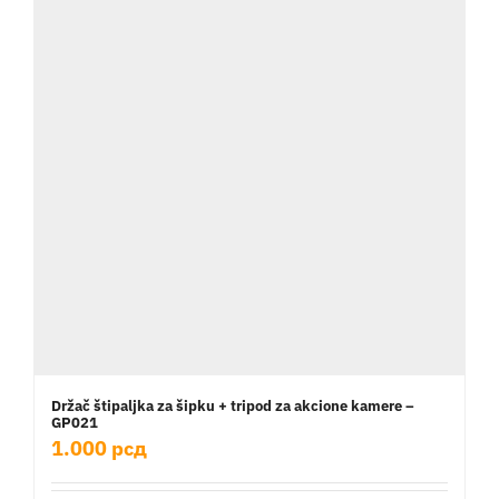
Držač štipaljka za šipku + tripod za akcione kamere –
GP021
1.000
рсд