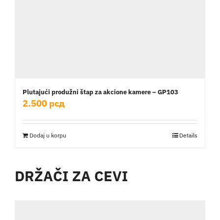
Plutajući produžni štap za akcione kamere – GP103
2.500
рсд
Dodaj u korpu
Details
DRŽAČI ZA CEVI