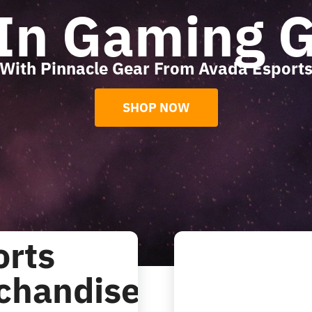
In Gaming 
With Pinnacle Gear From Avada Esport
SHOP NOW
orts
chandise