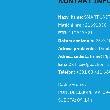
KONTAKT INF
Nazvi firme:
SMART UNIT
Matični broj:
21691330
PIB:
112517621
Datum osnivanja:
25.9.2
Adresa prodavnice
: Dani
Adresa sedišta firme:
Plj
Email:
office@goaction.rs
Telefon:
+381 63 411 66
Radno vreme:
PONEDELJAK-PETAK: 09
SUBOTA: 09-14h