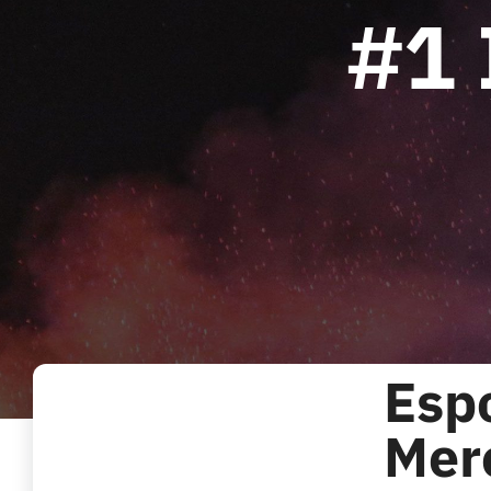
#1 
Esp
Mer