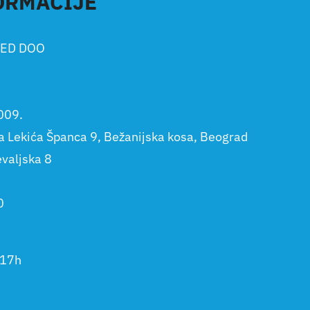
ORMACIJE
ED DOO
009.
la Lekića Španca 9, Bežanijska kosa, Beograd
evaljska 8
0
-17h