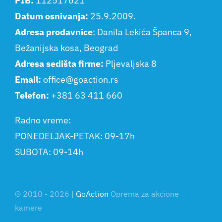
PIB:
112517621
Datum osnivanja:
25.9.2009.
Adresa prodavnice
: Danila Lekića Španca 9,
Bežanijska kosa, Beograd
Adresa sedišta firme:
Pljevaljska 8
Email:
office@goaction.rs
Telefon:
+381 63 411 660
Radno vreme:
PONEDELJAK-PETAK: 09-17h
SUBOTA: 09-14h
© 2010 - 2026 |
GoAction
Oprema za akcione
kamere