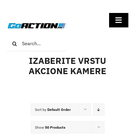
Skip
to
Toggl
content
Navig
Search
Home
for:
IZABERITE VRSTU
GoPro
AKCIONE KAMERE
Insta360
DJI
Sort by
Default Order
Univerzalna oprema
Show
50 Products