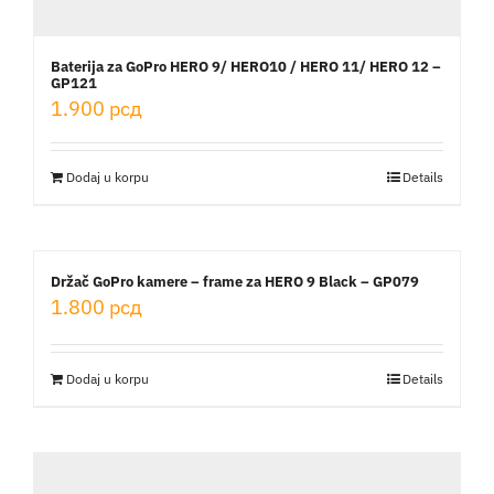
Baterija za GoPro HERO 9/ HERO10 / HERO 11/ HERO 12 –
GP121
1.900
рсд
Dodaj u korpu
Details
Držač GoPro kamere – frame za HERO 9 Black – GP079
1.800
рсд
Dodaj u korpu
Details