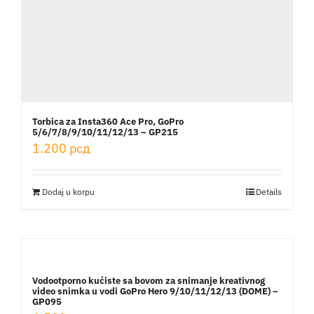
Torbica za Insta360 Ace Pro, GoPro
5/6/7/8/9/10/11/12/13 – GP215
1.200
рсд
Dodaj u korpu
Details
Vodootporno kućiste sa bovom za snimanje kreativnog
video snimka u vodi GoPro Hero 9/10/11/12/13 (DOME) –
GP095