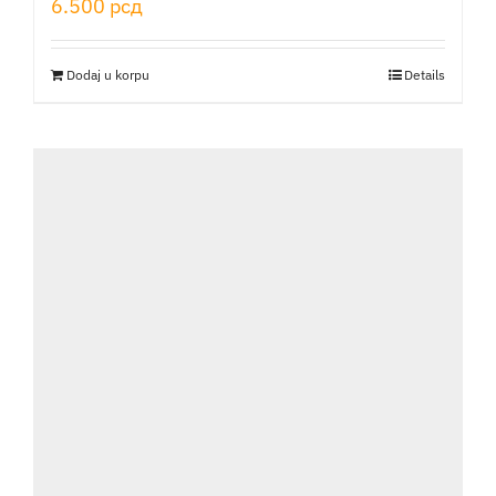
6.500
рсд
Dodaj u korpu
Details