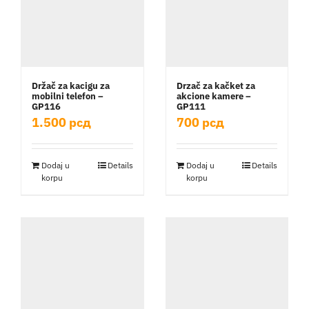
Držač za kacigu za
Drzač za kačket za
mobilni telefon –
akcione kamere –
GP116
GP111
1.500
рсд
700
рсд
Dodaj u
Details
Dodaj u
Details
korpu
korpu