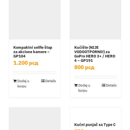
Kompaktni selfie štap
Kućište (NIJE
za akcione kamere –
VODOOTPORNO!) za
GP104
GoPro HERO 3+ / HERO
4 – GP191
1.200
рсд
800
рсд
Dodaj u
Details
Dodaj u
Details
korpu
korpu
Kućni punjač sa Type C