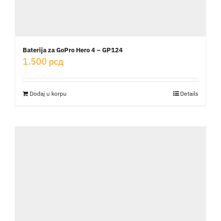
Baterija za GoPro Hero 4 – GP124
1.500
рсд
Dodaj u korpu
Details