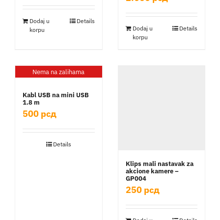
Dodaj u
Details
Dodaj u
Details
korpu
korpu
Nema na zalihama
Kabl USB na mini USB
1.8 m
500
рсд
Details
Klips mali nastavak za
akcione kamere –
GP004
250
рсд