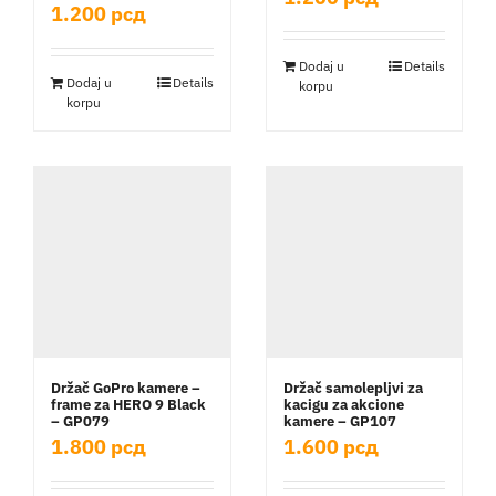
1.200
рсд
Dodaj u
Details
Dodaj u
Details
korpu
korpu
Držač GoPro kamere –
Držač samolepljvi za
frame za HERO 9 Black
kacigu za akcione
– GP079
kamere – GP107
1.800
рсд
1.600
рсд