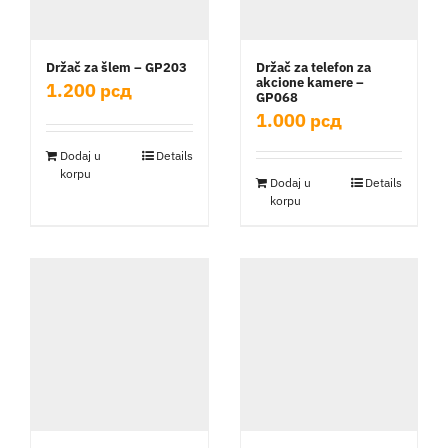
Držač za šlem – GP203
Držač za telefon za
akcione kamere –
1.200
рсд
GP068
1.000
рсд
Dodaj u
Details
korpu
Dodaj u
Details
korpu