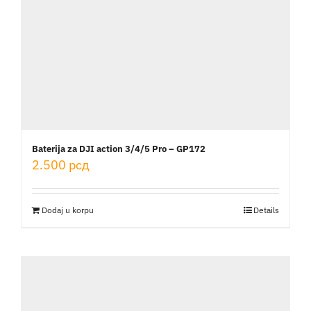
Baterija za DJI action 3/4/5 Pro – GP172
2.500
рсд
Dodaj u korpu
Details