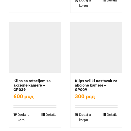
Dodaj u
Details
korpu
Klips sa rotacijom za
Klips veliki nastavak za
akcione kamere –
akcione kamere –
GP039
GP009
600
рсд
300
рсд
Dodaj u
Details
Dodaj u
Details
korpu
korpu