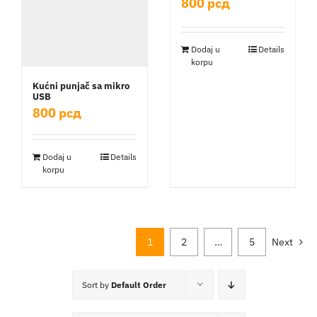
800
рсд
Dodaj u
Details
korpu
Kućni punjač sa mikro
USB
800
рсд
Dodaj u
Details
korpu
1
2
…
5
Next
Sort by
Default Order