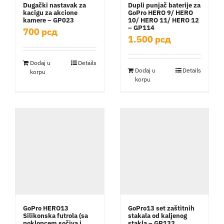
Dugački nastavak za
Dupli punjač baterije za
kacigu za akcione
GoPro HERO 9/ HERO
kamere – GP023
10/ HERO 11/ HERO 12
– GP114
700
рсд
1.500
рсд
Dodaj u
Details
Dodaj u
Details
korpu
korpu
GoPro HERO13
GoPro13 set zaštitnih
Silikonska futrola (sa
stakala od kaljenog
poklopcem sočiva i
stakla – GP132