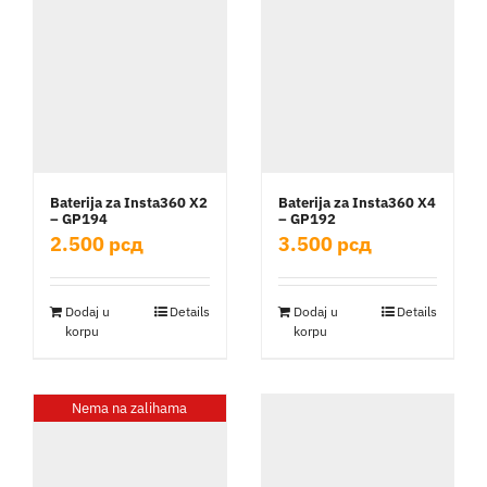
Baterija za Insta360 X2
Baterija za Insta360 X4
– GP194
– GP192
2.500
рсд
3.500
рсд
Dodaj u
Details
Dodaj u
Details
korpu
korpu
Nema na zalihama