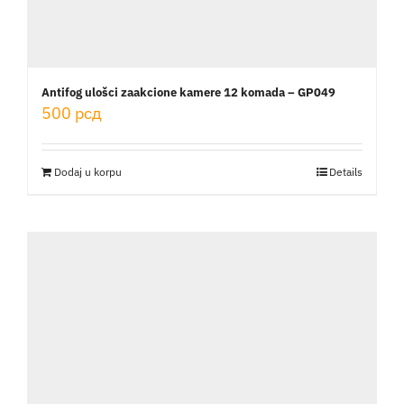
Antifog ulošci zaakcione kamere 12 komada – GP049
500
рсд
Dodaj u korpu
Details