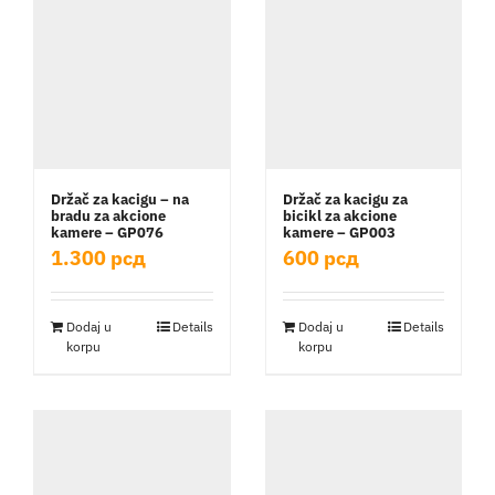
Držač za kacigu – na
Držač za kacigu za
bradu za akcione
bicikl za akcione
kamere – GP076
kamere – GP003
1.300
рсд
600
рсд
Dodaj u
Details
Dodaj u
Details
korpu
korpu