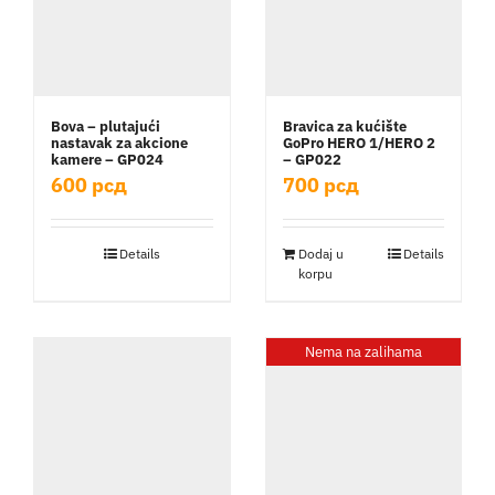
Bova – plutajući
Bravica za kućište
nastavak za akcione
GoPro HERO 1/HERO 2
kamere – GP024
– GP022
600
рсд
700
рсд
Details
Dodaj u
Details
korpu
Nema na zalihama