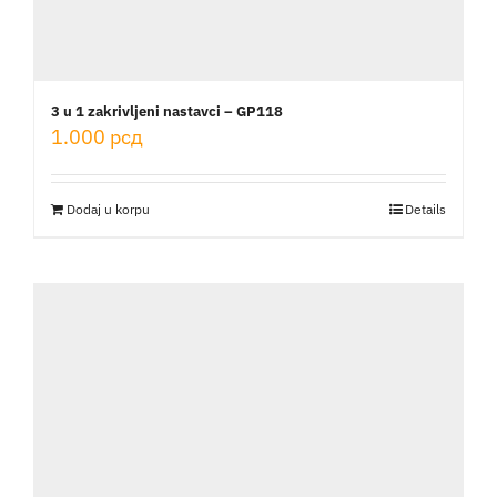
3 u 1 zakrivljeni nastavci – GP118
1.000
рсд
Dodaj u korpu
Details