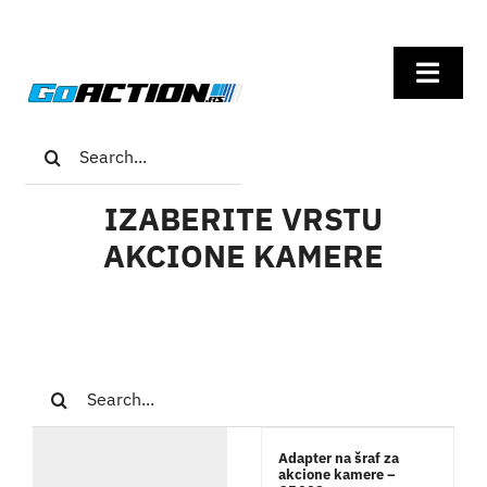
Skip
to
Toggl
content
Navig
Search
Home
for:
IZABERITE VRSTU
GoPro
AKCIONE KAMERE
Insta360
DJI
Search
for:
Univerzalna oprema
Adapter na šraf za
akcione kamere –