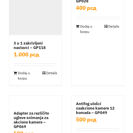
GP028
Aktivnosti
400
рсд
Kontakt
Dodaj u
Details
korpu
3 u 1 zakrivljeni
Korpa
nastavci – GP118
1.000
рсд
Dodaj u
Details
korpu
Antifog ulošci
zaakcione kamere 12
komada – GP049
Adapter za različite
uglove snimanja za
500
рсд
akcione kamere –
GP069