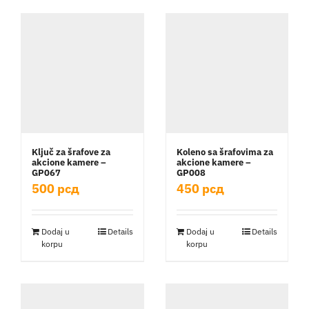
Ključ za šrafove za
Koleno sa šrafovima za
akcione kamere –
akcione kamere –
GP067
GP008
500
рсд
450
рсд
Dodaj u
Details
Dodaj u
Details
korpu
korpu