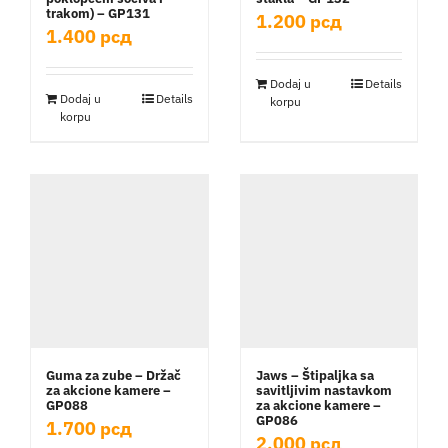
trakom) – GP131
1.200
рсд
1.400
рсд
Dodaj u
Details
Dodaj u
Details
korpu
korpu
Guma za zube – Držač
Jaws – Štipaljka sa
za akcione kamere –
savitljivim nastavkom
GP088
za akcione kamere –
GP086
1.700
рсд
2.000
рсд