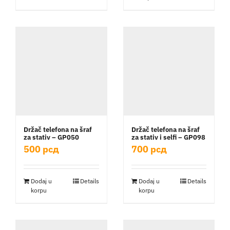
Držač telefona na šraf
Držač telefona na šraf
za stativ – GP050
za stativ i selfi – GP098
500
рсд
700
рсд
Dodaj u
Details
Dodaj u
Details
korpu
korpu