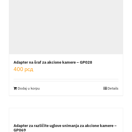
Adapter na šraf za akcione kamere – GP028
400
рсд
Dodaj u korpu
Details
Adapter za različite uglove snimanja za akcione kamere –
GP069