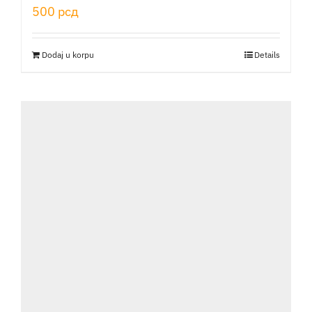
500
рсд
Dodaj u korpu
Details