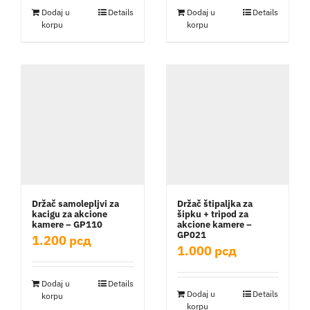
Dodaj u
Details
Dodaj u
Details
korpu
korpu
Držač samolepljvi za
Držač štipaljka za
kacigu za akcione
šipku + tripod za
kamere – GP110
akcione kamere –
GP021
1.200
рсд
1.000
рсд
Dodaj u
Details
Dodaj u
Details
korpu
korpu