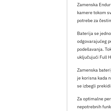
Zamenska Enduro 
kamere tokom sva
potrebe za česti
Baterija se jedn
odgovarajućeg pu
podešavanja. Tok
uključujući Full 
Zamenska baterij
je korisna kada 
se izbegli prekidi
Za optimalne per
nepotrebnih funkc