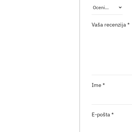
Vaša recenzija
*
Ime
*
E-pošta
*