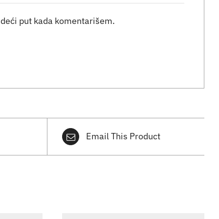
edeći put kada komentarišem.
Email This Product