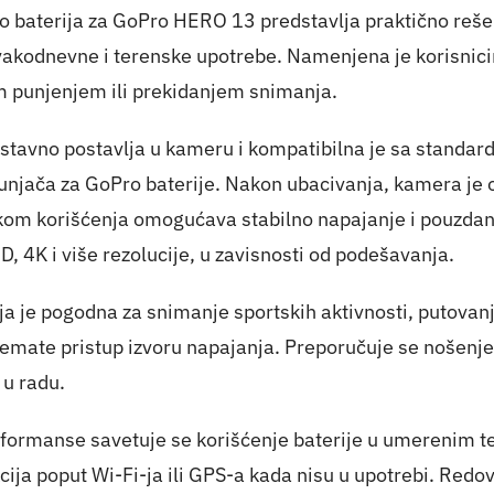
baterija za GoPro HERO 13 predstavlja praktično reše
kodnevne i terenske upotrebe. Namenjena je korisnicima 
m punjenjem ili prekidanjem snimanja.
ostavno postavlja u kameru i kompatibilna je sa standa
njača za GoPro baterije. Nakon ubacivanja, kamera je
om korišćenja omogućava stabilno napajanje i pouzdan
HD, 4K i više rezolucije, u zavisnosti od podešavanja.
a je pogodna za snimanje sportskih aktivnosti, putovanj
nemate pristup izvoru napajanja. Preporučuje se nošenje 
 u radu.
formanse savetuje se korišćenje baterije u umerenim te
ija poput Wi-Fi-ja ili GPS-a kada nisu u upotrebi. Redov