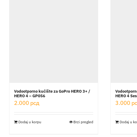
Vodootporno kućište za GoPro HERO 3+ /
Vodootporn
HERO 4 – GP056
HERO 4 Ses
2.000
рсд
3.000
р
Dodaj u korpu
Brzi pregled
Dodaj u k