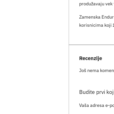
produžavaju vek t
Zamenska Enduro 
korisnicima koji
Recenzije
Još nema komen
Budite prvi ko
Vaša adresa e-po