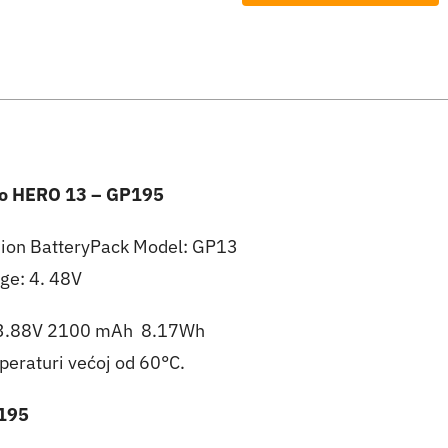
za
G0Pro
HERO
13
-
GP195
ro HERO 13 – GP195
količina
-ion BatteryPack Model: GP13
ge: 4. 48V
: 3.88V 2100 mAh 8.17Wh
peraturi većoj od 60°C.
P195