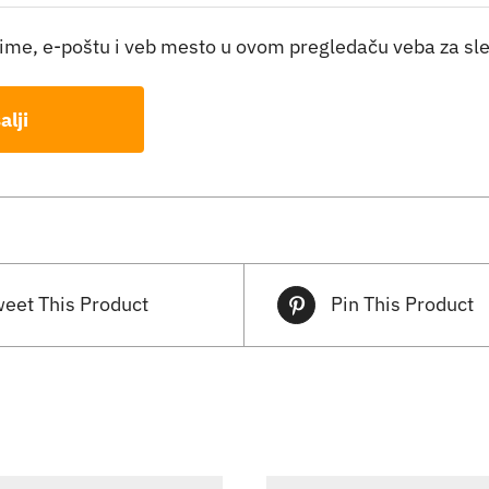
ime, e-poštu i veb mesto u ovom pregledaču veba za sl
eet This Product
Pin This Product