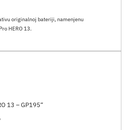
ivu originalnoj bateriji, namenjenu
GoPro HERO 13.
HERO 13 – GP195“
*