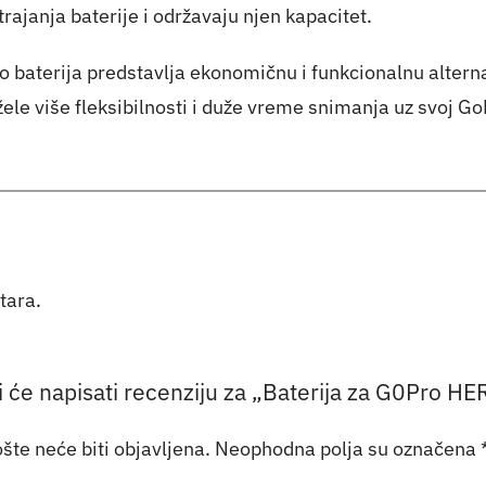
rajanja baterije i održavaju njen kapacitet.
baterija predstavlja ekonomičnu i funkcionalnu alternat
 žele više fleksibilnosti i duže vreme snimanja uz svoj 
tara.
ji će napisati recenziju za „Baterija za G0Pro 
šte neće biti objavljena.
Neophodna polja su označena