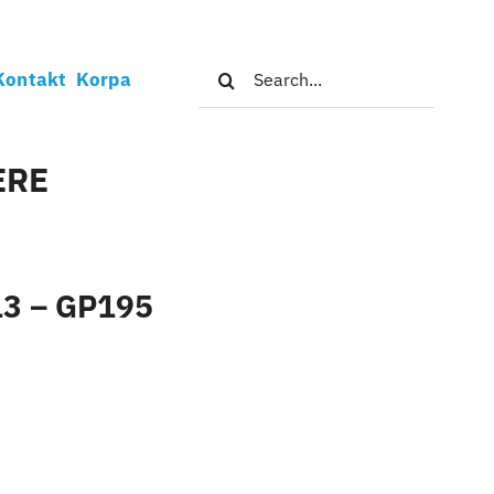
Search
Kontakt
Korpa
for:
ERE
13 – GP195