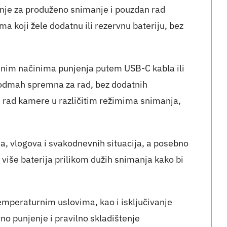
nje za produženo snimanje i pouzdan rad
koji žele dodatnu ili rezervnu bateriju, bez
rdnim načinima punjenja putem USB-C kabla ili
 odmah spremna za rad, bez dodatnih
 rad kamere u različitim režimima snimanja,
a, vlogova i svakodnevnih situacija, a posebno
više baterija prilikom dužih snimanja kako bi
mperaturnim uslovima, kao i isključivanje
no punjenje i pravilno skladištenje