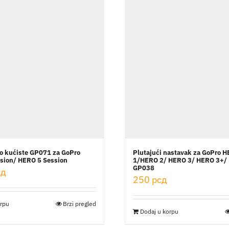
o kućiste GP071 za GoPro
Plutajući nastavak za GoPro 
sion/ HERO 5 Session
1/HERO 2/ HERO 3/ HERO 3+/
GP038
сд
250
рсд
orpu
Brzi pregled
Dodaj u korpu