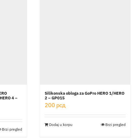
HERO
Silikonska obloga za GoPro HERO 1/HERO
 HERO 4 –
2 – GP015
200
рсд
Dodaj u korpu
Brzi pregled
Brzi pregled