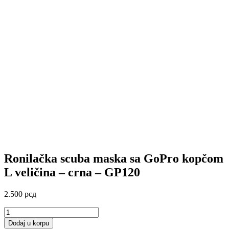
Ronilačka scuba maska sa GoPro kopčom
L veličina – crna – GP120
2.500
рсд
Ronilačka
scuba
Dodaj u korpu