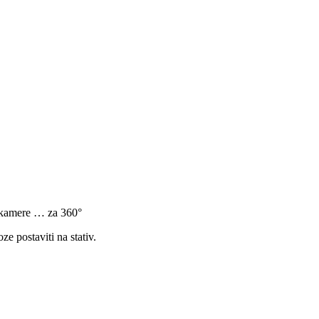
o kamere … za 360°
ze postaviti na stativ.