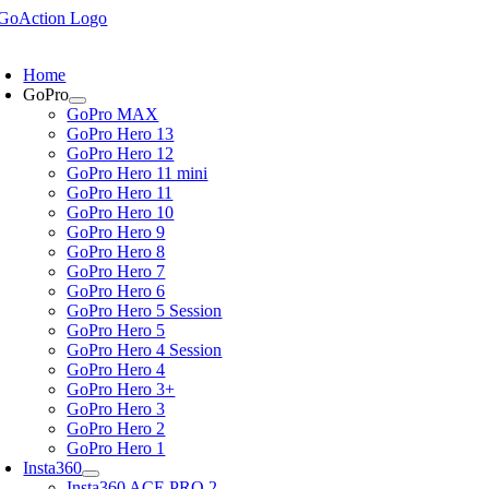
Skip
to
oggle
content
avigation
Home
GoPro
GoPro MAX
GoPro Hero 13
GoPro Hero 12
GoPro Hero 11 mini
GoPro Hero 11
GoPro Hero 10
GoPro Hero 9
GoPro Hero 8
GoPro Hero 7
GoPro Hero 6
GoPro Hero 5 Session
GoPro Hero 5
GoPro Hero 4 Session
GoPro Hero 4
GoPro Hero 3+
GoPro Hero 3
GoPro Hero 2
GoPro Hero 1
Insta360
Insta360 ACE PRO 2