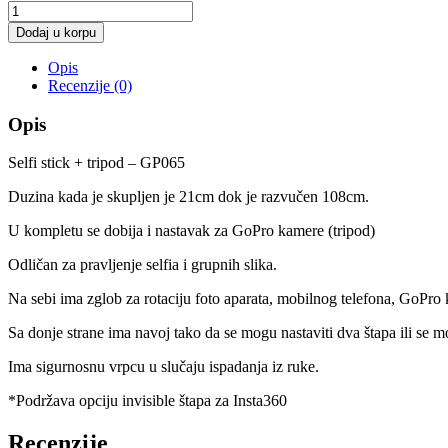
Selfi
stick
Dodaj u korpu
+
tripod
Opis
-
Recenzije (0)
GP065
količina
Opis
Selfi stick + tripod – GP065
Duzina kada je skupljen je 21cm dok je razvučen 108cm.
U kompletu se dobija i nastavak za GoPro kamere (tripod)
Odličan za pravljenje selfia i grupnih slika.
Na sebi ima zglob za rotaciju foto aparata, mobilnog telefona, GoPr
Sa donje strane ima navoj tako da se mogu nastaviti dva štapa ili se mo
Ima sigurnosnu vrpcu u slučaju ispadanja iz ruke.
*Podržava opciju invisible štapa za Insta360
Recenzije