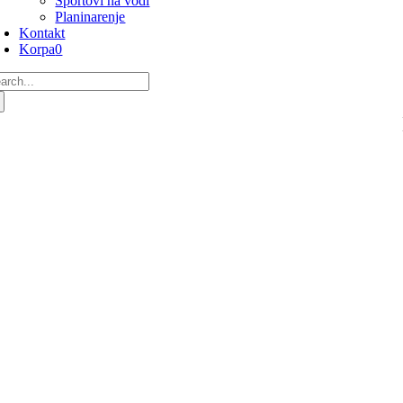
Sportovi na vodi
Planinarenje
Kontakt
Korpa
0
arch
: