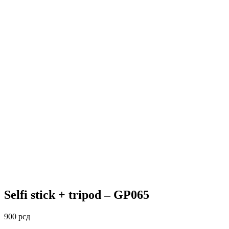
Selfi stick + tripod – GP065
900
рсд