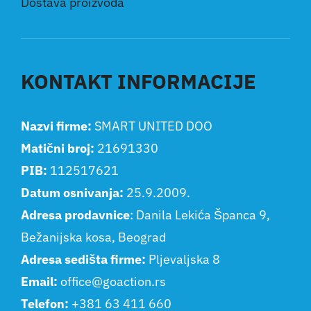
Dostava proizvoda
KONTAKT INFORMACIJE
Nazvi firme:
SMART UNITED DOO
Matični broj:
21691330
PIB:
112517621
Datum osnivanja:
25.9.2009.
Adresa prodavnice
: Danila Lekića Španca 9,
Bežanijska kosa, Beograd
Adresa sedišta firme:
Pljevaljska 8
Email:
office@goaction.rs
Telefon:
+381 63 411 660