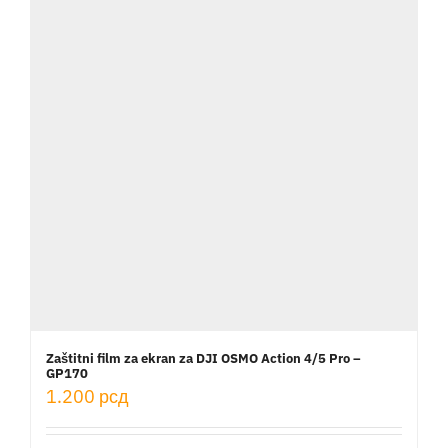
Zaštitni film za ekran za DJI OSMO Action 4/5 Pro –
GP170
1.200
рсд