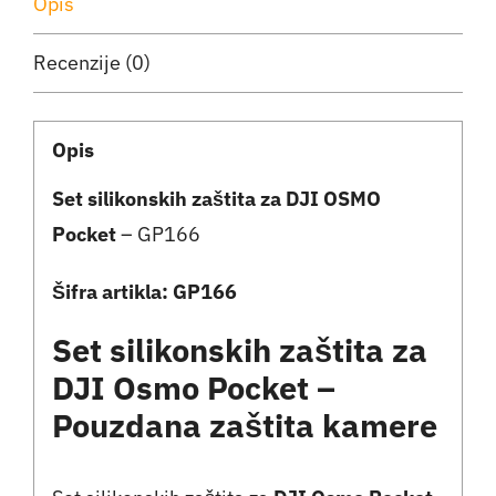
Opis
OSMO
Recenzije (0)
Pocket
-
GP166
Opis
količina
Set silikonskih zaštita za DJI OSMO
Pocket
– GP166
Šifra artikla: GP166
Set silikonskih zaštita za
DJI Osmo Pocket –
Pouzdana zaštita kamere