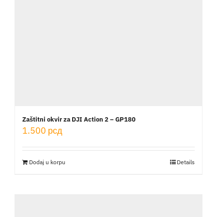
Zaštitni okvir za DJI Action 2 – GP180
1.500
рсд
Dodaj u korpu
Details