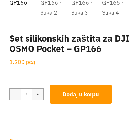
Aktivnosti
Kontakt
Set silikonskih zaštita za DJI
OSMO Pocket – GP166
Korpa
1.200
рсд
Dodaj u korpu
Set
silikonskih
zaštita
za
DJI