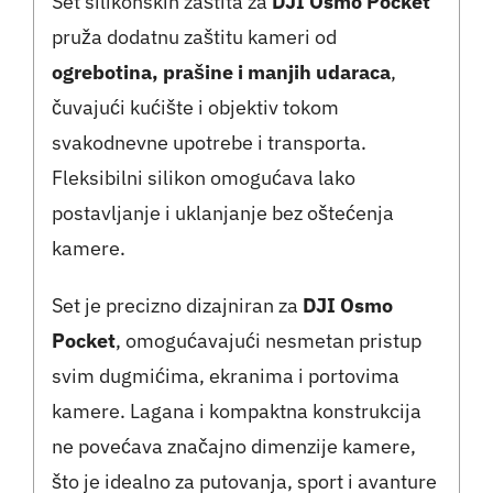
Set silikonskih zaštita za
DJI Osmo Pocket
pruža dodatnu zaštitu kameri od
ogrebotina, prašine i manjih udaraca
,
čuvajući kućište i objektiv tokom
svakodnevne upotrebe i transporta.
Fleksibilni silikon omogućava lako
postavljanje i uklanjanje bez oštećenja
kamere.
Set je precizno dizajniran za
DJI Osmo
Pocket
, omogućavajući nesmetan pristup
svim dugmićima, ekranima i portovima
kamere. Lagana i kompaktna konstrukcija
ne povećava značajno dimenzije kamere,
što je idealno za putovanja, sport i avanture