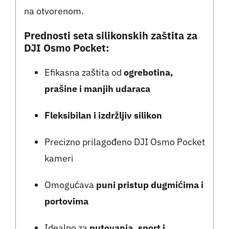
na otvorenom.
Prednosti seta silikonskih zaštita za
DJI Osmo Pocket:
Efikasna zaštita od
ogrebotina,
prašine i manjih udaraca
Fleksibilan i izdržljiv silikon
Precizno prilagođeno DJI Osmo Pocket
kameri
Omogućava
puni pristup dugmićima i
portovima
Idealno za
putovanja, sport i