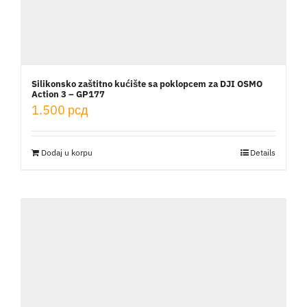
Silikonsko zaštitno kućište sa poklopcem za DJI OSMO
Action 3 – GP177
1.500
рсд
Dodaj u korpu
Details