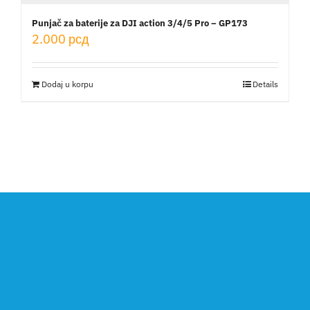
Punjač za baterije za DJI action 3/4/5 Pro – GP173
2.000
рсд
Dodaj u korpu
Details