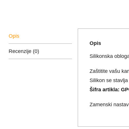
Opis
Opis
Recenzije (0)
Silikonska oblo
Zaštitite vašu k
Silikon se stavlj
Šifra artikla: G
Zamenski nastava