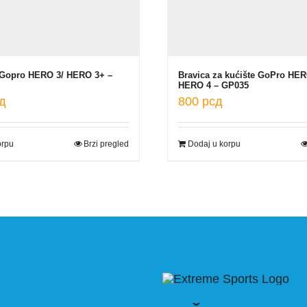
a Gopro HERO 3/ HERO 3+ –
Bravica za kućište GoPro HER
HERO 4 – GP035
д
800
рсд
orpu
Brzi pregled
Dodaj u korpu