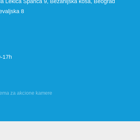
ila Lekića Španca 9, Bežanijska kosa, Beograd
evaljska 8
-17h
ema za akcione kamere