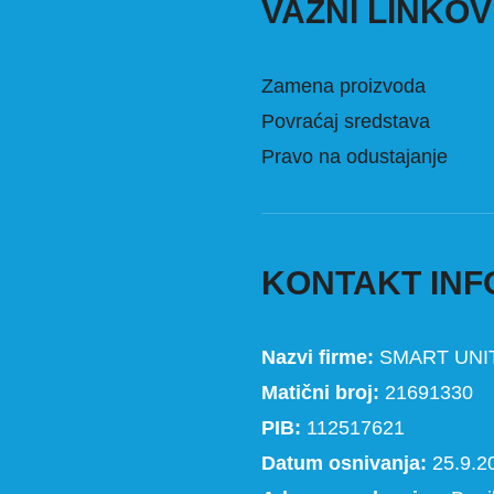
VAŽNI LINKOV
Zamena proizvoda
Povraćaj sredstava
Pravo na odustajanje
KONTAKT INF
Nazvi firme:
SMART UNI
Matični broj:
21691330
PIB:
112517621
Datum osnivanja:
25.9.2