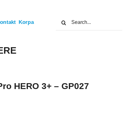
Search
ontakt
Korpa
for:
ERE
oPro HERO 3+ – GP027