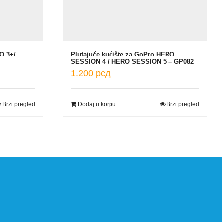
O 3+/
Plutajuće kućište za GoPro HERO
SESSION 4 / HERO SESSION 5 – GP082
1.200
рсд
Brzi pregled
Dodaj u korpu
Brzi pregled