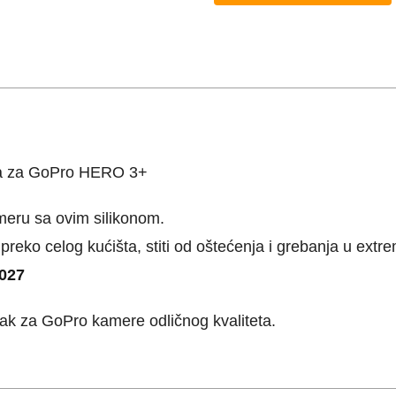
obloga
za
GoPro
HERO
3+
-
ga za GoPro HERO 3+
GP027
količina
ameru sa ovim silikonom.
a preko celog kućišta, stiti od oštećenja i grebanja u ext
P027
k za GoPro kamere odličnog kvaliteta.