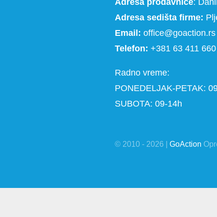
Adresa prodavnice
: Dan
Adresa sedišta firme:
Plj
Email:
office@goaction.rs
Telefon:
+381 63 411 660
Radno vreme:
PONEDELJAK-PETAK: 09
SUBOTA: 09-14h
© 2010 - 2026 |
GoAction
Opr