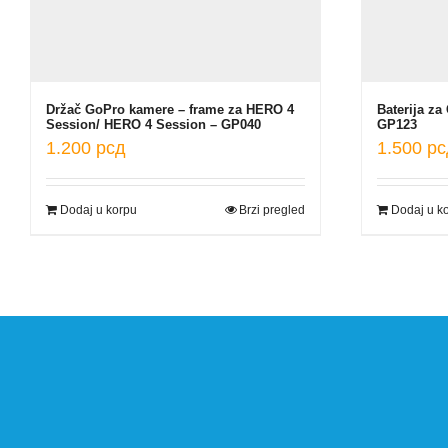
Držač GoPro kamere – frame za HERO 4
Baterija z
Session/ HERO 4 Session – GP040
GP123
1.200
рсд
1.500
рс
Dodaj u korpu
Brzi pregled
Dodaj u k