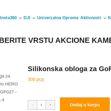
Insta360
DJI
Univerzalna Oprema
Aktivnosti
K
ABERITE VRSTU AKCIONE KAM
Silikonska obloga za G
300
рсд
Dodaj u korpu
Silikonska