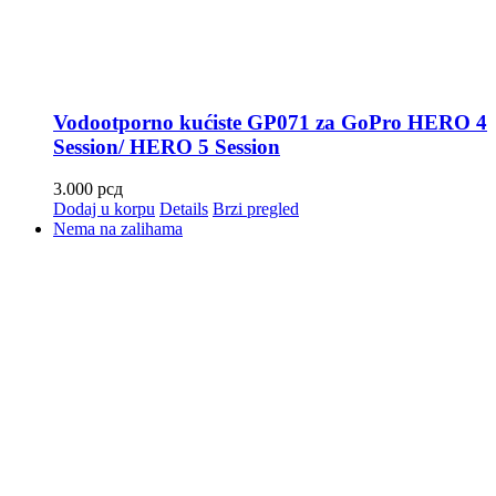
Vodootporno kućiste GP071 za GoPro HERO 4
Session/ HERO 5 Session
3.000
рсд
Dodaj u korpu
Details
Brzi pregled
Nema na zalihama