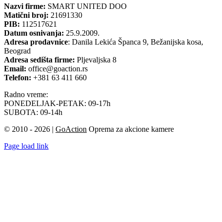
Nazvi firme:
SMART UNITED DOO
Matični broj:
21691330
PIB:
112517621
Datum osnivanja:
25.9.2009.
Adresa prodavnice
: Danila Lekića Španca 9, Bežanijska kosa,
Beograd
Adresa sedišta firme:
Pljevaljska 8
Email:
office@goaction.rs
Telefon:
+381 63 411 660
Radno vreme:
PONEDELJAK-PETAK: 09-17h
SUBOTA: 09-14h
© 2010 - 2026 |
GoAction
Oprema za akcione kamere
Page load link
Go
to
Top