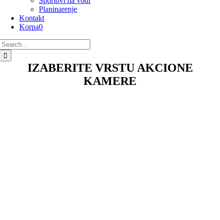
Sportovi na vodi
Planinarenje
Kontakt
Korpa
0
Search
for:
IZABERITE VRSTU AKCIONE
KAMERE