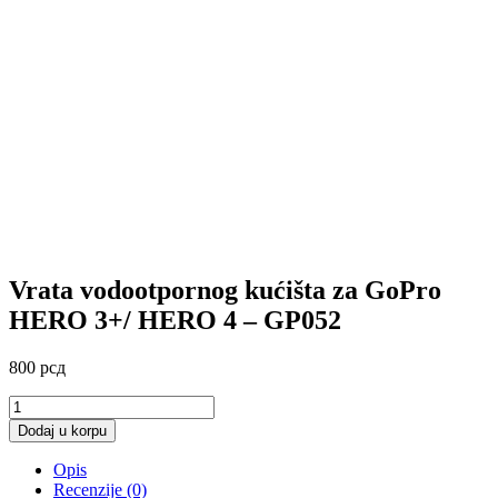
Vrata vodootpornog kućišta za GoPro
HERO 3+/ HERO 4 – GP052
800
рсд
Vrata
vodootpornog
Dodaj u korpu
kućišta
za
Opis
GoPro
Recenzije (0)