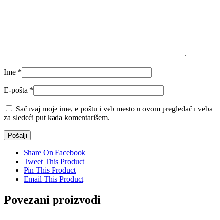
Ime
*
E-pošta
*
Sačuvaj moje ime, e-poštu i veb mesto u ovom pregledaču veba
za sledeći put kada komentarišem.
Share On Facebook
Tweet This Product
Pin This Product
Email This Product
Povezani proizvodi