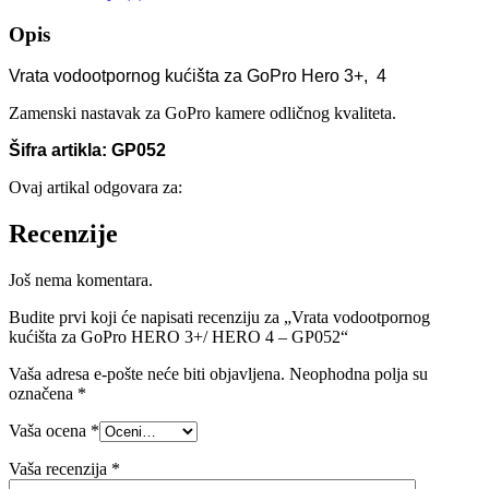
HERO
3+/
Opis
HERO
4
Vrata vodootpornog kućišta za GoPro Hero 3+, 4
-
GP052
Zamenski nastavak za GoPro kamere odličnog kvaliteta.
količina
Šifra artikla: GP052
Ovaj artikal odgovara za:
Recenzije
Još nema komentara.
Budite prvi koji će napisati recenziju za „Vrata vodootpornog
kućišta za GoPro HERO 3+/ HERO 4 – GP052“
Vaša adresa e-pošte neće biti objavljena.
Neophodna polja su
označena
*
Vaša ocena
*
Vaša recenzija
*