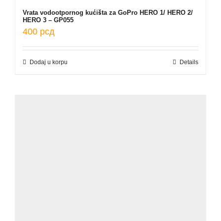
Vrata vodootpornog kućišta za GoPro HERO 1/ HERO 2/
HERO 3 – GP055
400
рсд
Dodaj u korpu
Details