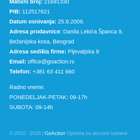
Matični broj:
21691330
PIB:
112517621
Datum osnivanja:
25.9.2009.
Adresa prodavnice
: Danila Lekića Španca 9,
Bežanijska kosa, Beograd
Adresa sedišta firme:
Pljevaljska 8
Email:
office@goaction.rs
Telefon:
+381 63 411 660
Radno vreme:
PONEDELJAK-PETAK: 09-17h
SUBOTA: 09-14h
© 2010 - 2026 |
GoAction
Oprema za akcione kamere