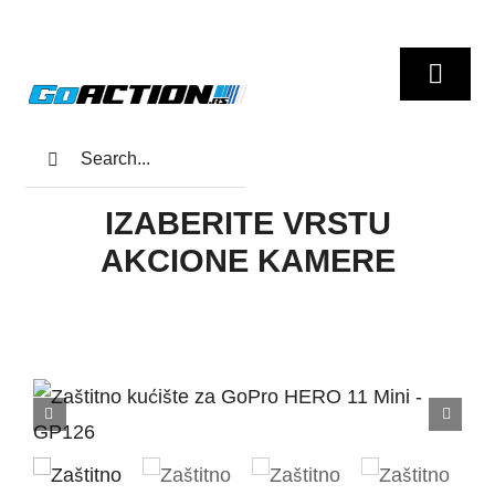
Skip
to
Toggl
content
Navig
Search
Home
for:
IZABERITE VRSTU
GoPro
AKCIONE KAMERE
Insta360
DJI
Univerzalna oprema