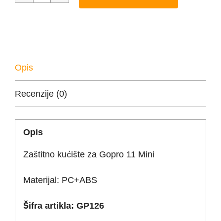
Zaštitno
kućište
za
GoPro
HERO
Opis
11
Recenzije (0)
Mini
-
GP126
Opis
količina
Zaštitno kućište za Gopro 11 Mini
Materijal: PC+ABS
Šifra artikla: GP126