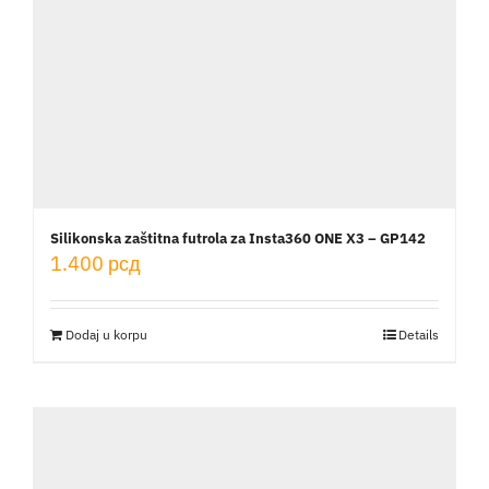
Silikonska zaštitna futrola za Insta360 ONE X3 – GP142
1.400
рсд
Dodaj u korpu
Details