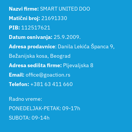
Nazvi firme:
SMART UNITED DOO
Matični broj:
21691330
PIB:
112517621
Datum osnivanja:
25.9.2009.
Adresa prodavnice
: Danila Lekića Španca 9,
Bežanijska kosa, Beograd
Adresa sedišta firme:
Pljevaljska 8
Email:
office@goaction.rs
Telefon:
+381 63 411 660
Radno vreme:
PONEDELJAK-PETAK: 09-17h
SUBOTA: 09-14h