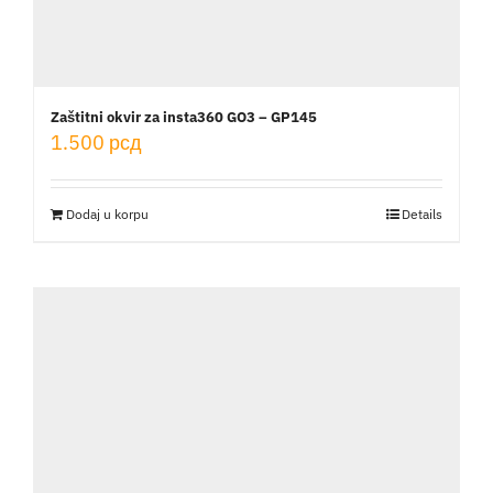
Zaštitni okvir za insta360 GO3 – GP145
1.500
рсд
Dodaj u korpu
Details