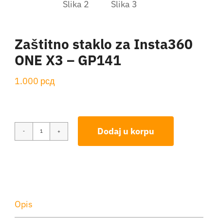
Aktivnosti
Zaštitno staklo za Insta360
Kontakt
ONE X3 – GP141
Korpa
1.000
рсд
Dodaj u korpu
Zaštitno
staklo
za
Insta360
ONE
Opis
X3