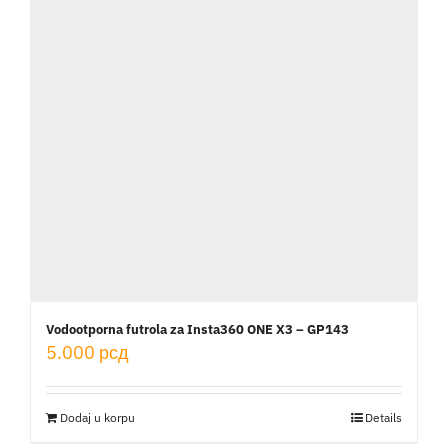
Vodootporna futrola za Insta360 ONE X3 – GP143
5.000
рсд
Dodaj u korpu
Details