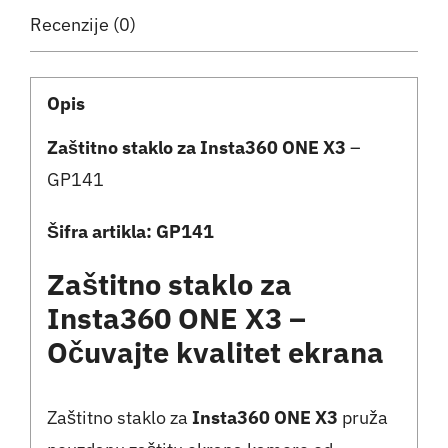
Recenzije (0)
-
GP141
količina
Opis
Zaštitno staklo za Insta360 ONE X3
–
GP141
Šifra artikla: GP141
Zaštitno staklo za
Insta360 ONE X3 –
Očuvajte kvalitet ekrana
Zaštitno staklo za
Insta360 ONE X3
pruža