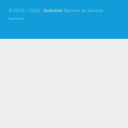
© 2010 - 2026 |
GoAction
Oprema za akcione
kamere