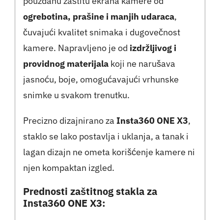
pouzdanu zaštitu ekrana kamere od
ogrebotina, prašine i manjih udaraca
,
čuvajući kvalitet snimaka i dugovečnost
kamere. Napravljeno je od
izdržljivog i
providnog materijala
koji ne narušava
jasnoću, boje, omogućavajući vrhunske
snimke u svakom trenutku.
Precizno dizajnirano za
Insta360 ONE X3
,
staklo se lako postavlja i uklanja, a tanak i
lagan dizajn ne ometa korišćenje kamere ni
njen kompaktan izgled.
Prednosti zaštitnog stakla za
Insta360 ONE X3: