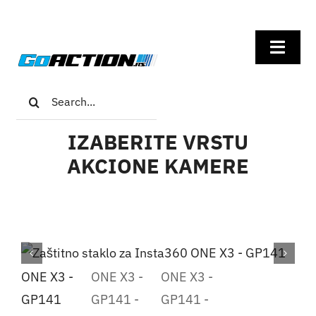
Skip
to
Toggl
content
Navig
Search
Home
for:
IZABERITE VRSTU
GoPro
AKCIONE KAMERE
Insta360
DJI
Univerzalna oprema