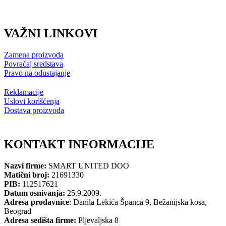
VAŽNI LINKOVI
Zamena proizvoda
Povraćaj sredstava
Pravo na odustajanje
Reklamacije
Uslovi korišćenja
Dostava proizvoda
KONTAKT INFORMACIJE
Nazvi firme:
SMART UNITED DOO
Matični broj:
21691330
PIB:
112517621
Datum osnivanja:
25.9.2009.
Adresa prodavnice
: Danila Lekića Španca 9, Bežanijska kosa,
Beograd
Adresa sedišta firme:
Pljevaljska 8