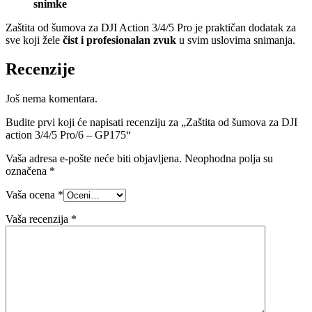
snimke
Zaštita od šumova za DJI Action 3/4/5 Pro je praktičan dodatak za
sve koji žele
čist i profesionalan zvuk
u svim uslovima snimanja.
Recenzije
Još nema komentara.
Budite prvi koji će napisati recenziju za „Zaštita od šumova za DJI
action 3/4/5 Pro/6 – GP175“
Vaša adresa e-pošte neće biti objavljena.
Neophodna polja su
označena
*
Vaša ocena
*
Vaša recenzija
*