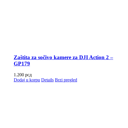
Zaštita za sočivo kamere za DJI Action 2 –
GP179
1.200
рсд
Dodaj u korpu
Details
Brzi pregled