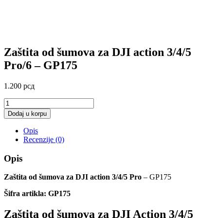
Zaštita od šumova za DJI action 3/4/5
Pro/6 – GP175
1.200
рсд
Zaštita
od
Dodaj u korpu
šumova
za
Opis
DJI
Recenzije (0)
action
3/4/5
Opis
Pro/6
-
Zaštita od šumova za DJI action 3/4/5 Pro
– GP175
GP175
količina
Šifra artikla: GP175
Zaštita od šumova za DJI Action 3/4/5