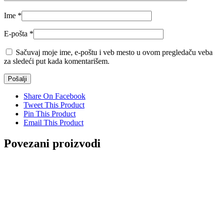
Ime
*
E-pošta
*
Sačuvaj moje ime, e-poštu i veb mesto u ovom pregledaču veba
za sledeći put kada komentarišem.
Share On Facebook
Tweet This Product
Pin This Product
Email This Product
Povezani proizvodi