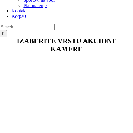
Sportovi na vodi
Planinarenje
Kontakt
Korpa
0
Search
for:
IZABERITE VRSTU AKCIONE
KAMERE