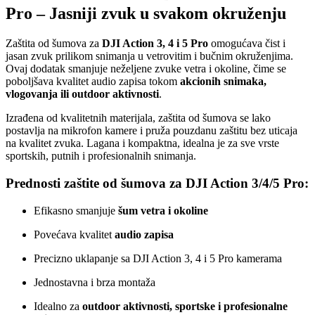
Pro – Jasniji zvuk u svakom okruženju
Zaštita od šumova za
DJI Action 3, 4 i 5 Pro
omogućava čist i
jasan zvuk prilikom snimanja u vetrovitim i bučnim okruženjima.
Ovaj dodatak smanjuje neželjene zvuke vetra i okoline, čime se
poboljšava kvalitet audio zapisa tokom
akcionih snimaka,
vlogovanja ili outdoor aktivnosti
.
Izrađena od kvalitetnih materijala, zaštita od šumova se lako
postavlja na mikrofon kamere i pruža pouzdanu zaštitu bez uticaja
na kvalitet zvuka. Lagana i kompaktna, idealna je za sve vrste
sportskih, putnih i profesionalnih snimanja.
Prednosti zaštite od šumova za DJI Action 3/4/5 Pro:
Efikasno smanjuje
šum vetra i okoline
Povećava kvalitet
audio zapisa
Precizno uklapanje sa DJI Action 3, 4 i 5 Pro kamerama
Jednostavna i brza montaža
Idealno za
outdoor aktivnosti, sportske i profesionalne