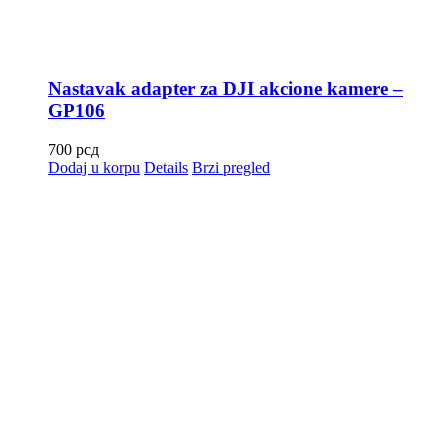
Nastavak adapter za DJI akcione kamere –
GP106
700
рсд
Dodaj u korpu
Details
Brzi pregled