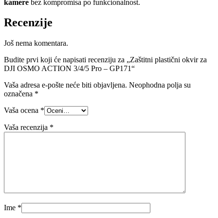
kamere
bez kompromisa po funkcionalnost.
Recenzije
Još nema komentara.
Budite prvi koji će napisati recenziju za „Zaštitni plastični okvir za
DJI OSMO ACTION 3/4/5 Pro – GP171“
Vaša adresa e-pošte neće biti objavljena.
Neophodna polja su
označena
*
Vaša ocena
*
Vaša recenzija
*
Ime
*