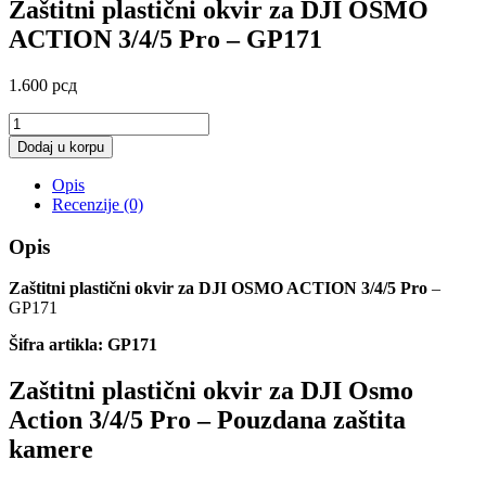
Zaštitni plastični okvir za DJI OSMO
ACTION 3/4/5 Pro – GP171
1.600
рсд
Zaštitni
plastični
Dodaj u korpu
okvir
za
Opis
DJI
Recenzije (0)
OSMO
ACTION
Opis
3/4/5
Pro
Zaštitni plastični okvir za DJI OSMO ACTION 3/4/5 Pro
–
-
GP171
GP171
količina
Šifra artikla: GP171
Zaštitni plastični okvir za DJI Osmo
Action 3/4/5 Pro – Pouzdana zaštita
kamere