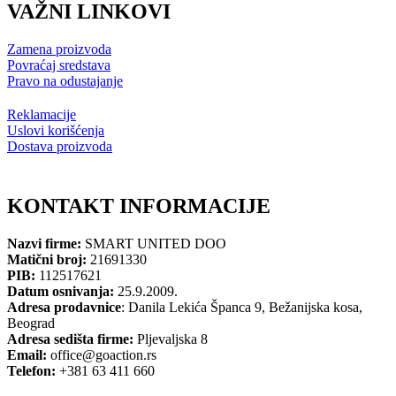
VAŽNI LINKOVI
Zamena proizvoda
Povraćaj sredstava
Pravo na odustajanje
Reklamacije
Uslovi korišćenja
Dostava proizvoda
KONTAKT INFORMACIJE
Nazvi firme:
SMART UNITED DOO
Matični broj:
21691330
PIB:
112517621
Datum osnivanja:
25.9.2009.
Adresa prodavnice
: Danila Lekića Španca 9, Bežanijska kosa,
Beograd
Adresa sedišta firme:
Pljevaljska 8
Email:
office@goaction.rs
Telefon:
+381 63 411 660