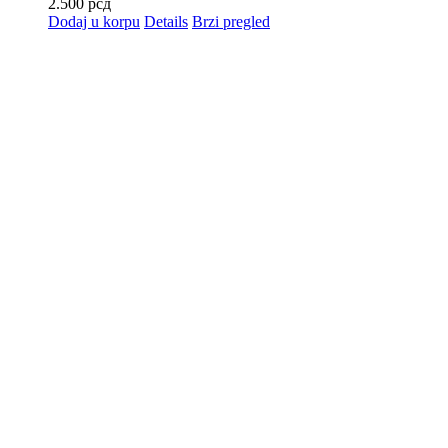
2.500
рсд
Dodaj u korpu
Details
Brzi pregled