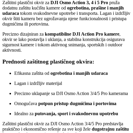
Zaštitni plastični okvir za
DJI Osmo Action 3, 4 i 5 Pro
pruža
dodatnu zaštitu kućištu kamere od
ogrebotina, prašine i manjih
udaraca
tokom svakodnevne upotrebe i transporta. Lagan i izdržljiv
okvir štiti kameru bez ugrožavanja njene funkcionalnosti i pristupa
dugmićima ili portovima.
Precizno dizajniran za
kompatibilne DJI Action Pro kamere
,
okvir se lako postavlja i uklanja, a stabilna konstrukcija osigurava
sigurnost kamere i tokom aktivnog snimanja, sportskih i outdoor
aktivnosti.
Prednosti zaštitnog plastičnog okvira:
Efikasna zaštita od
ogrebotina i manjih udaraca
Lagan i izdržljiv materijal
Precizno uklapanje sa DJI Osmo Action 3/4/5 Pro kamerama
Omogućava
potpun pristup dugmićima i portovima
Idealno za
putovanja, sport i svakodnevnu upotrebu
Zaštitni plastični okvir za DJI Osmo Action 3/4/5 Pro predstavlja
praktično i ekonomično rešenje za sve koji žele
dugotrajnu zaštitu