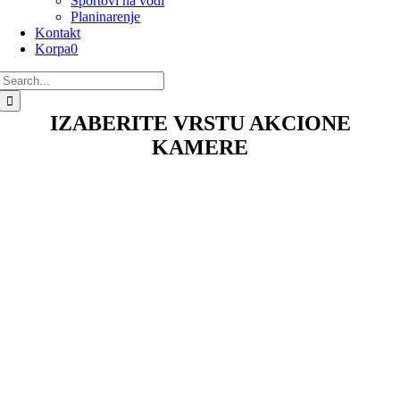
Sportovi na vodi
Planinarenje
Kontakt
Korpa
0
Search
for:
IZABERITE VRSTU AKCIONE
KAMERE