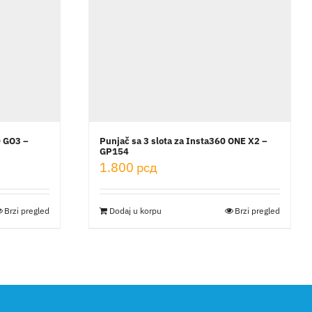
0 GO3 –
Punjač sa 3 slota za Insta360 ONE X2 –
GP154
1.800
рсд
Brzi pregled
Dodaj u korpu
Brzi pregled