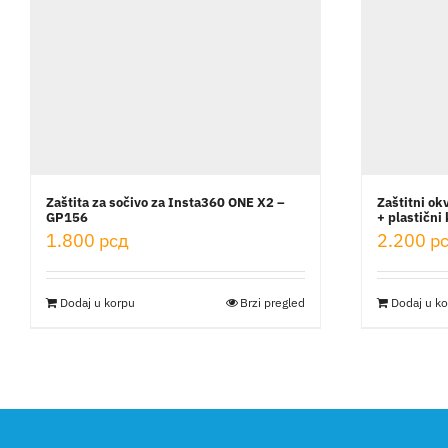
Zaštita za sočivo za Insta360 ONE X2 –
Zaštitni ok
GP156
+ plastični
1.800
рсд
2.200
р
Dodaj u korpu
Brzi pregled
Dodaj u k