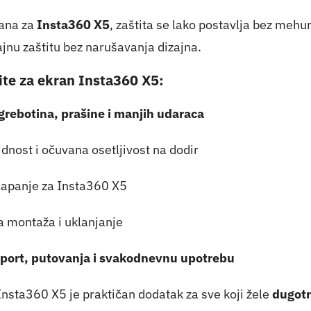
rana za
Insta360 X5
, zaštita se lako postavlja bez mehu
jnu zaštitu bez narušavanja dizajna.
ite za ekran Insta360 X5:
grebotina, prašine i manjih udaraca
dnost i očuvana osetljivost na dodir
lapanje za Insta360 X5
 montaža i uklanjanje
port, putovanja i svakodnevnu upotrebu
Insta360 X5 je praktičan dodatak za sve koji žele
dugotr