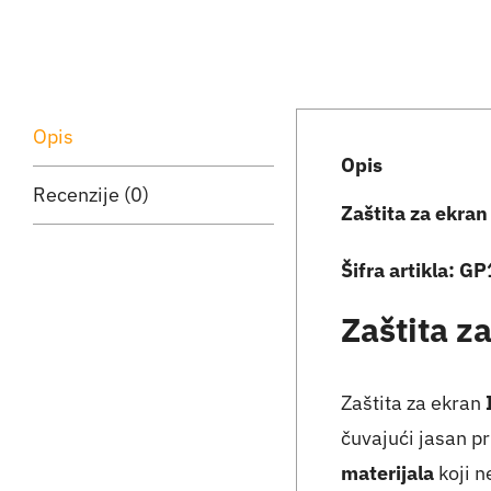
Opis
Opis
Recenzije (0)
Zaštita za ekra
Šifra artikla: G
Zaštita z
Zaštita za ekran
čuvajući jasan p
materijala
koji n