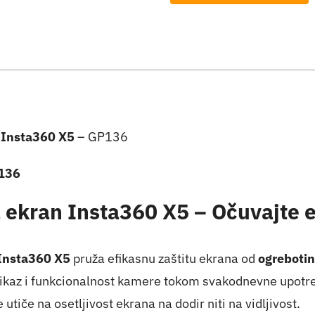
za
ekran
Insta360
X5
-
GP136
n Insta360 X5
– GP136
količina
P136
a ekran Insta360 X5 – Očuvajte 
Insta360 X5
pruža efikasnu zaštitu ekrana od
ogrebotin
rikaz i funkcionalnost kamere tokom svakodnevne upotr
e utiče na osetljivost ekrana na dodir niti na vidljivost.