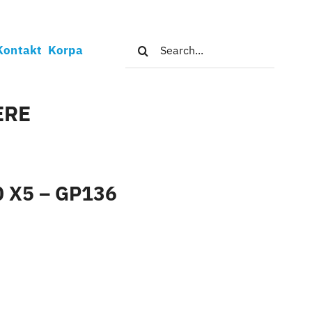
Search
Kontakt
Korpa
for:
ERE
0 X5 – GP136