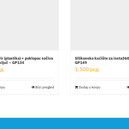
vir (plastika) + poklopac sočiva
Silikonsko kućište za insta36
 ključ – GP134
GP149
сд
1.500
рсд
orpu
Brzi pregled
Dodaj u korpu