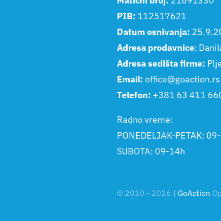
Matični broj:
21691330
PIB:
112517621
Datum osnivanja:
25.9.2
Adresa prodavnice
: Dani
Adresa sedišta firme:
Plj
Email:
office@goaction.rs
Telefon:
+381 63 411 66
Radno vreme:
PONEDELJAK-PETAK: 09
SUBOTA: 09-14h
© 2010 - 2026 |
GoAction
Op