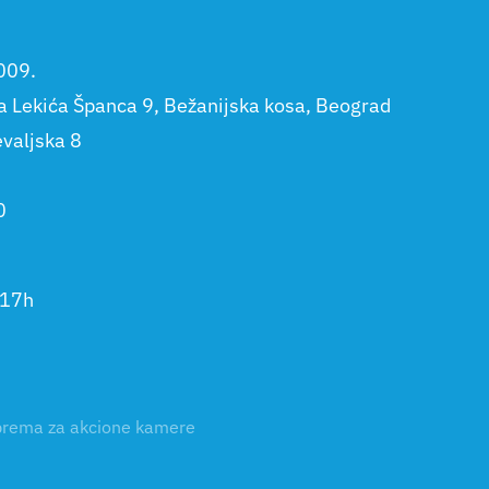
009.
la Lekića Španca 9, Bežanijska kosa, Beograd
evaljska 8
0
-17h
rema za akcione kamere