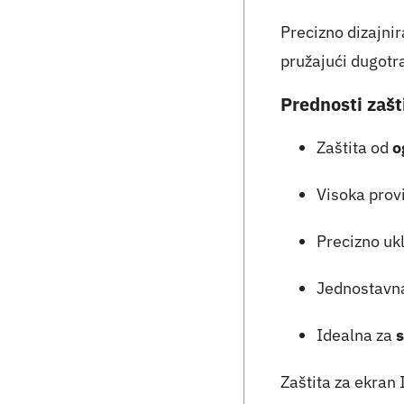
Precizno dizajni
pružajući dugotra
Prednosti zašt
Zaštita od
o
Visoka provi
Precizno uk
Jednostavna
Idealna za
s
Zaštita za ekran 