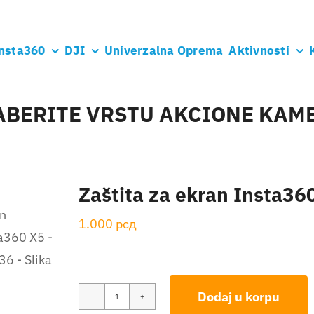
nsta360
DJI
Univerzalna Oprema
Aktivnosti
ABERITE VRSTU AKCIONE KAM
Zaštita za ekran Insta36
1.000
рсд
Dodaj u korpu
Zaštita